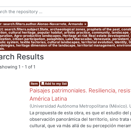
r: search.filters.author.Alonso-Navarrete, Armando
×
t: search.filters.subject.State, archaeological zones, prophets of the past, cons
ion, cultural heritage, popular habitat, artistic practice, community, landscape,
guration, Agro-productive landscapes, Heritage at risk Real estate development, l
zation, citizen participation, palaphites, Lake Maracaibo, Venezuela, persistent,
lic system, textile factories, cultural landscapes, territorial evolution, Identity,
dologies, heritage dimension of the landscape, territorial management, environmen
is.
arch Results
showing
1 - 1 of 1
Item
Add to my list
Paisajes patrimoniales. Resiliencia, resi
América Latina
(
Universidad Autónoma Metropolitana (México). U
Ciencias y Artes para el Diseño. Departamento 
La propuesta de esta obra, es que el estudio del 
Investigación Arquitectura de Paisaje.
,
2020
)
Alo
observación panorámica del territorio, sino trata
Castellanos Arenas, Mariano
;
Velázquez García, 
cultural, que va más allá de su percepción meram