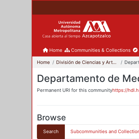
Home
Communities & Collections
Home
División de Ciencias y Artes para el Diseño
Departamento de Me
Permanent URI for this community
https://hdl.
Browse
Search
Subcommunities and Collectio