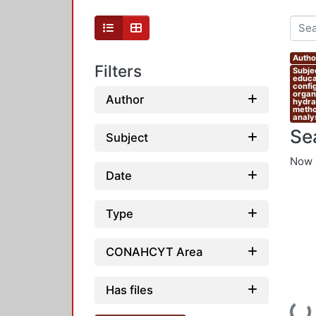
Autho
Filters
Subjec
educat
confi
organi
Author
hydrau
metho
analys
Se
Subject
Now 
Date
Type
CONAHCYT Area
Has files