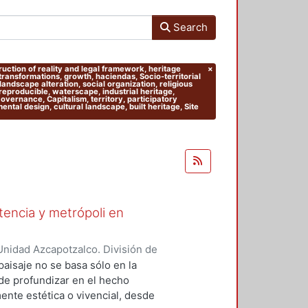
Search
truction of reality and legal framework, heritage
×
 transformations, growth, haciendas, Socio-territorial
andscape alteration, social organization, religious
 reproducible, waterscape, industrial heritage,
 Governance, Capitalism, territory, participatory
tal design, cultural landscape, built heritage, Site
stencia y metrópoli en
nidad Azcapotzalco. División de
del Medio Ambiente. Área de
paisaje no se basa sólo en la
nso-Navarrete, Armando
;
 de profundizar en el hecho
Mario Alberto
;
Clausen, Helene
ente estética o vivencial, desde