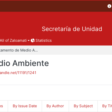
Secretaría de Unidad
All of Zaloamati
Statistics
Departamento de Medio Ambiente
dio Ambiente
handle.net/11191/1241
ns
By Issue Date
By Author
By Subject
By Ti