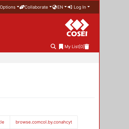
Options
Collaborate
EN
Log In
My List
[0]
tle
browse.comcol.by.conahcyt