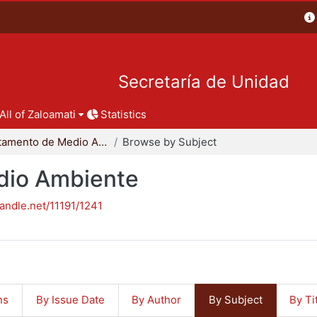
Secretaría de Unidad
All of Zaloamati
Statistics
Departamento de Medio Ambiente
Browse by Subject
dio Ambiente
handle.net/11191/1241
ns
By Issue Date
By Author
By Subject
By Ti