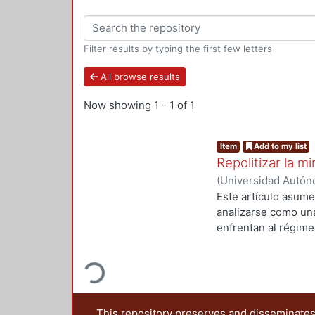
Filter results by typing the first few letters
All browse results
Now showing
1 - 1 of 1
Item
Add to my list
Repolitizar la m
(
Universidad Autóno
2021
)
Galindo Aguila
Este artículo asume
analizarse como una
enfrentan al régim
Loading...
inamovible, donde e
intención de minar 
llamamos desobedien
de una aproximación
Proyecto Quipu de 
This repository preserves and disseminates,