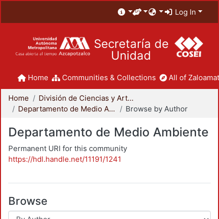
Log In
Secretaría de
Unidad
Home
Communities & Collections
All of Zaloamat
Home
División de Ciencias y Artes para el Diseño
Departamento de Medio Ambiente
Browse by Author
Departamento de Medio Ambiente
Permanent URI for this community
https://hdl.handle.net/11191/1241
Browse