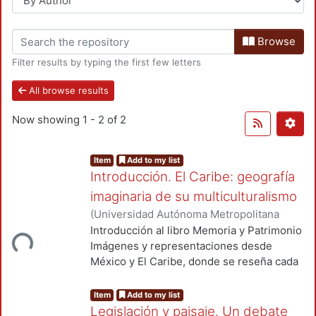
Browse
Filter results by typing the first few letters
All browse results
Now showing
1 - 2 of 2
Item
Add to my list
Introducción. El Caribe: geografía
imaginaria de su multiculturalismo
(
Universidad Autónoma Metropolitana
(México).
,
2023
)
Alonso Navarrete,
Introducción al libro Memoria y Patrimonio
Loading...
Armando
Imágenes y representaciones desde
México y El Caribe, donde se reseña cada
uno de los trabajos que conforman la obra,
en los cuales se destaca la importancia de
Item
Add to my list
la transversalidad, multiculturalismo e
Legislación y paisaje. Un debate