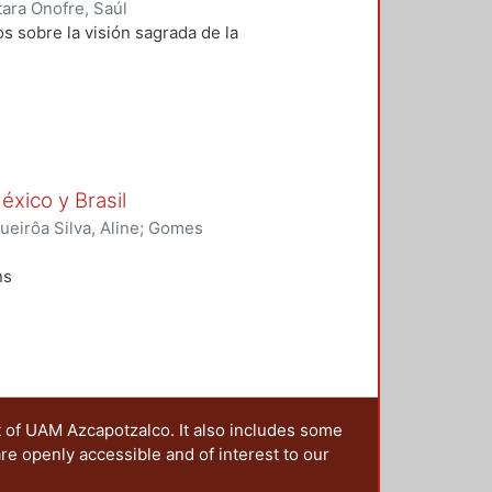
culturales del Centro Patrimonio
tara Onofre, Saúl
 la Cultura (UNESCO), para lo
 sobre la visión sagrada de la
hoy, nos estimulan a ponderar la
e los españoles (1519-1521), el
época describieron los
 habitantes: el “Viejo Bosque de
 “Jardines Reales de
germinal de la antigua
éxico y Brasil
ntro de las dos culturas, un
o colectivo.
ueirôa Silva, Aline
;
Gomes
 Rita
;
Vieira Filho, Luiz
;
Marques
nchez, Félix Alfonso
;
Arredondo
ns
um dos
t of UAM Azcapotzalco. It also includes some
are openly accessible and of interest to our
década de 1930 e que