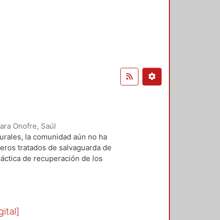
ara Onofre, Saúl
turales, la comunidad aún no ha
deros tratados de salvaguarda de
práctica de recuperación de los
onocer las distintas
 enuncian unas primeras ideas de
ciones, entre universidades de
 se involucre en la forma de
ital]
región latinoamericana existen