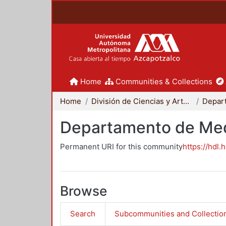
Home
Communities & Collections
Home
División de Ciencias y Artes para el Diseño
Departamento de Me
Permanent URI for this community
https://hdl.
Browse
Search
Subcommunities and Collectio