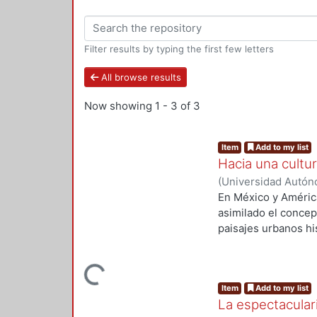
Filter results by typing the first few letters
All browse results
Now showing
1 - 3 of 3
Item
Add to my list
Hacia una cultu
(
Universidad Autón
En México y América
asimilado el concep
paisajes urbanos his
paisajes latinoamer
características mor
Loading...
clasificación de dic
Item
Add to my list
distintos países, c
La espectaculari
salvaguardar y garan