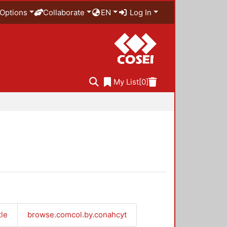
Options
Collaborate
EN
Log In
My List
[0]
tle
browse.comcol.by.conahcyt