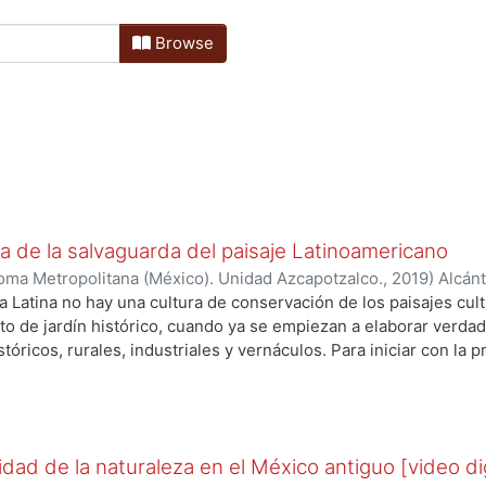
Browse
ra de la salvaguarda del paisaje Latinoamericano
oma Metropolitana (México). Unidad Azcapotzalco.
,
2019
)
Alcánt
 Latina no hay una cultura de conservación de los paisajes cul
to de jardín histórico, cuando ya se empiezan a elaborar verda
tóricos, rurales, industriales y vernáculos. Para iniciar con la 
icanos es impostergable su identificación y catalogación, para c
fológicas de los paisajes de la región, en el texto que sigue se
hos paisajes. Con iniciativas como coloquios, talleres y publica
omo México y Brasil, se pretende informar a la sociedad para que
dad de la naturaleza en el México antiguo [video dig
tizar así la integridad de los paisajes latinoamericanos. En la 