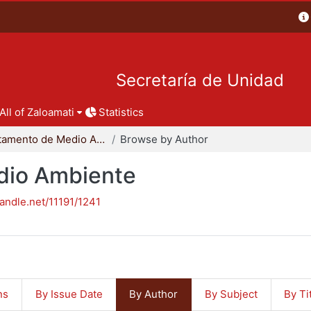
Secretaría de Unidad
All of Zaloamati
Statistics
Departamento de Medio Ambiente
Browse by Author
dio Ambiente
handle.net/11191/1241
ns
By Issue Date
By Author
By Subject
By Ti