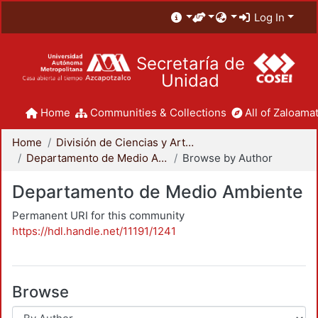
Log In
Secretaría de
Unidad
Home
Communities & Collections
All of Zaloamat
Home
División de Ciencias y Artes para el Diseño
Departamento de Medio Ambiente
Browse by Author
Departamento de Medio Ambiente
Permanent URI for this community
https://hdl.handle.net/11191/1241
Browse