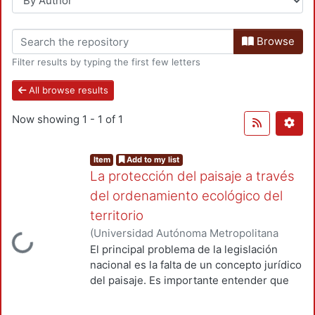
Browse
Filter results by typing the first few letters
All browse results
Now showing
1 - 1 of 1
Item
Add to my list
La protección del paisaje a través
del ordenamiento ecológico del
territorio
(
Universidad Autónoma Metropolitana
Loading...
(México). Unidad Azcapotzalco.
,
2019
)
El principal problema de la legislación
González Márquez, José Juan
;
Adan
nacional es la falta de un concepto jurídico
Resendiz, Ana Laura
;
Pacheco Ruiz, Ana
del paisaje. Es importante entender que
Maria
para una correcta tutela por parte del
Estado del paisaje debemos de percibirlo