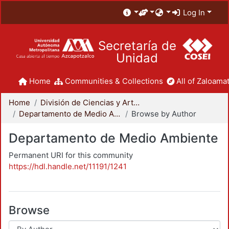
Log In
Secretaría de
Unidad
Home
Communities & Collections
All of Zaloamat
Home
División de Ciencias y Artes para el Diseño
Departamento de Medio Ambiente
Browse by Author
Departamento de Medio Ambiente
Permanent URI for this community
https://hdl.handle.net/11191/1241
Browse