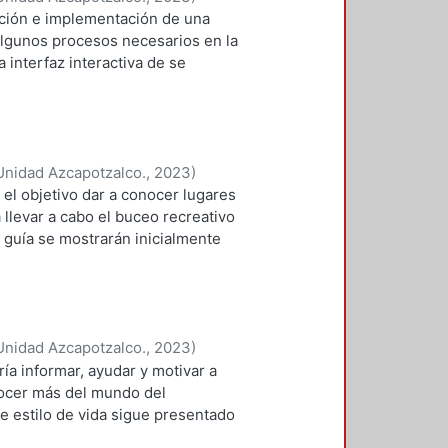
ación e implementación de una
cultura mexicana.
algunos procesos necesarios en la
 interfaz interactiva de se
n el camino a los interesados en
Unidad Azcapotzalco.
,
2023
)
sica Karen
el objetivo dar a conocer lugares
llevar a cabo el buceo recreativo
 guía se mostrarán inicialmente
estinos dentro del país, pero en
iantes, un lugar de nivel
 que ayude a aquellos que van
iajes y vean que no es complicado
Unidad Azcapotzalco.
,
2023
)
e ser un manual, donde seden
ía informar, ayudar y motivar a
l cómo llegar, si te recomendamos
ocer más del mundo del
onde poder comer, hospedarte, que
e estilo de vida sigue presentado
engas después de haber hecho tus
ión, por la cantidad de
ncia poder dar a conocer los