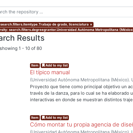
 search.filters.itemtype.Trabajo de grado, licenciatura
×
rsity: search.filters.degreegrantor.Universidad Autónoma Metropolitana (México
arch Results
showing
1 - 10 of 80
Item
Add to my list
El típico manual
(
Universidad Autónoma Metropolitana (México). 
Estrada Ramírez, Emmanuel Alejandro
Proyecto que tiene como principal objetivo un ac
través de la danza, para lo cual se ha elaborado u
interactivas en donde se muestran distintos trajes
de algunos bailables de las distintas entidades. L
aunque esta es muy extensa se pretende dar un
Item
Add to my list
la danza, ya que dentro del contenido se pueden 
Cómo montar tu propia agencia de dise
coreografías con acompañamiento musical en list
(
Universidad Autónoma Metropolitana (México). 
descripción del traje típico nos muestran un poc