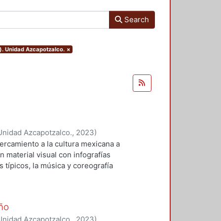
Search
). Unidad Azcapotzalco.
×
Unidad Azcapotzalco.
,
2023
)
ercamiento a la cultura mexicana a
n material visual con infografías
 típicos, la música y coreografía
a palabra clave es cultura y
 pequeño acercamiento a través de
observar diferentes estilos de
ño
as de reproducción que junto a la
Unidad Azcapotzalco.
,
2023
)
o de las tradiciones de cada uno de