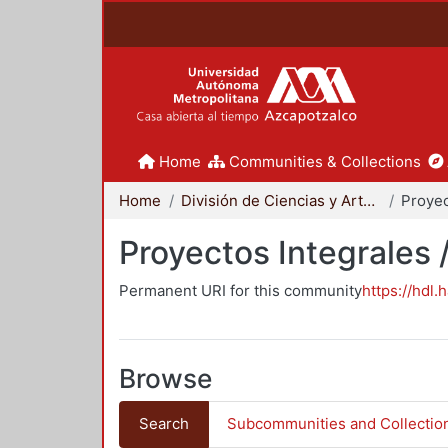
Home
Communities & Collections
Home
División de Ciencias y Artes para el Diseño
Proyectos Integrales 
Permanent URI for this community
https://hdl.
Browse
Search
Subcommunities and Collectio