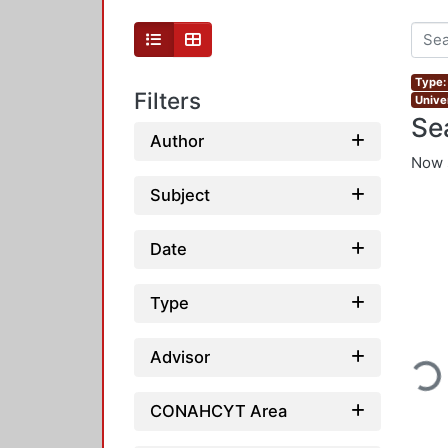
Type:
Filters
Unive
Se
Author
Now 
Subject
Date
Type
Advisor
Loading...
CONAHCYT Area