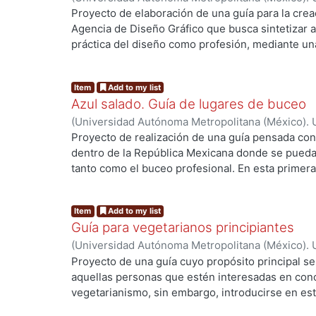
Brígido Torres, Julio Eduardo
Proyecto de elaboración de una guía para la cre
los estados y así empaparnos un poco más de la 
Agencia de Diseño Gráfico que busca sintetizar 
práctica del diseño como profesión, mediante una
describen consejos y herramientas que facilitará
incursionar en el mundo profesional.
Item
Add to my list
Azul salado. Guía de lugares de buceo
(
Universidad Autónoma Metropolitana (México). 
González Elizarrarás, Lizzauli
;
Aguilar Arana, Jes
Proyecto de realización de una guía pensada con 
dentro de la República Mexicana donde se pueda 
tanto como el buceo profesional. En esta primera
once lugares para bucear, existen muchos otros d
esta edición se decidió por 9 lugares para princip
Item
Add to my list
intermedio y uno de nivel avanzado con el fin de
Guía para vegetarianos principiantes
iniciando y no tienen mucha experiencia en los v
(
Universidad Autónoma Metropolitana (México). 
poder llegar a muchos lugares. La guía pretend
Morales Sandoval, Elizabeth
Proyecto de una guía cuyo propósito principal ser
recomendaciones de los sitios de buceo desde e
aquellas personas que estén interesadas en con
o no quesea por carretera, si es seguro o no, d
vegetarianismo, sin embargo, introducirse en est
poder hacer incluso en los tiempos libres que t
muchas dudas y serias dificultades en su adaptac
inmersiones, y creímos que era de suma importa