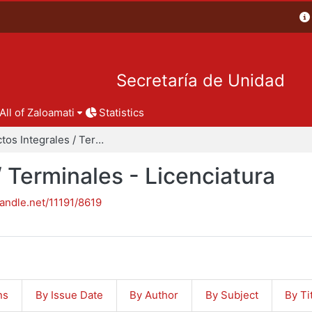
Secretaría de Unidad
All of Zaloamati
Statistics
Proyectos Integrales / Terminales - Licenciatura
/ Terminales - Licenciatura
handle.net/11191/8619
ns
By Issue Date
By Author
By Subject
By Ti