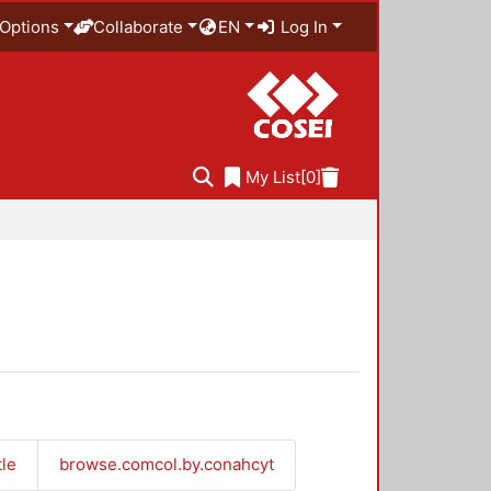
Options
Collaborate
EN
Log In
My List
[0]
tle
browse.comcol.by.conahcyt