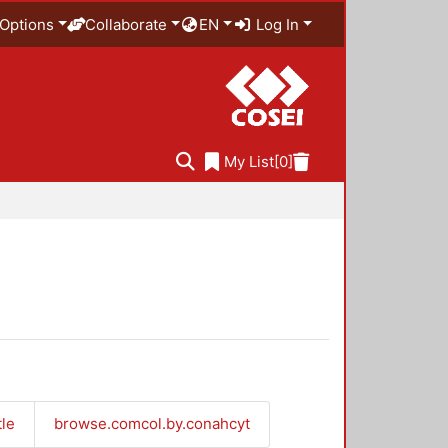
Options
Collaborate
EN
Log In
My List
[0]
tle
browse.comcol.by.conahcyt