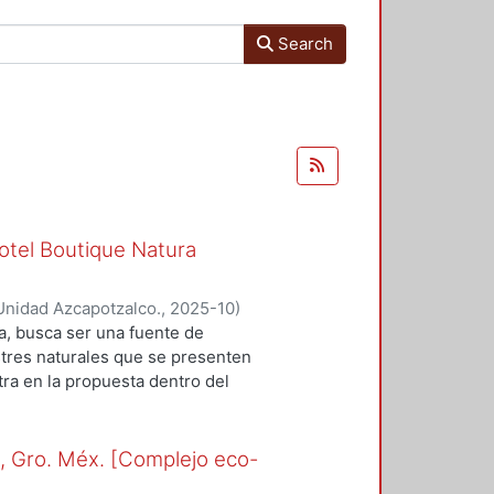
Search
otel Boutique Natura
Unidad Azcapotzalco.
,
2025-10
)
orelei
;
Silva Nuñez, Ximena
a, busca ser una fuente de
stres naturales que se presenten
tra en la propuesta dentro del
incluyen los planos
 representan la materialización del
abajo. Cada plano expone la
o, Gro. Méx. [Complejo eco-
ntas áreas que conforman el hotel,