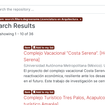
am: search.filters.degreename.Licenciatura en Arquitectura.
×
arch Results
showing
1 - 10 of 36
Item
Add to my list
Complejo Vacacional “Costa Serena”. [H
Serena]
(
Universidad Autónoma Metropolitana (México). 
Bohorquez Cruz, Frida
;
Martínez Rojas, Arantza L
El proyecto del complejo vacacional Costa Seren
reactivación económica, resiliente ante los desa
en el futuro. Este trabajo de investigación se cen
complejo, del Hotel Boutique “Natura Serena” se 
arquitectónicos del proyecto hotelero, los cuales
Item
Add to my list
proceso de diseño desarrollado a lo largo del tr
Complejo Turístico Tres Palos, Acapulc
organización y distribución espacial de las disti
turístico Amaréa]