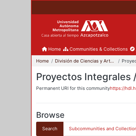
Home
Communities & Collections
Home
División de Ciencias y Artes para el Diseño
Proyectos Integrales 
Permanent URI for this community
https://hdl.
Browse
Search
Subcommunities and Collectio