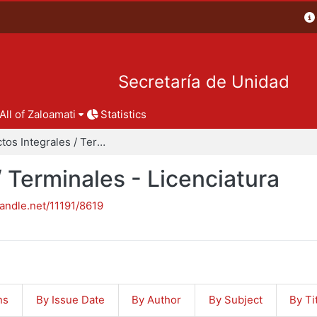
Secretaría de Unidad
All of Zaloamati
Statistics
Proyectos Integrales / Terminales - Licenciatura
/ Terminales - Licenciatura
handle.net/11191/8619
ns
By Issue Date
By Author
By Subject
By Ti