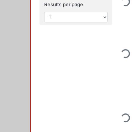
Loadin
Results per page
Loadin
Loadin