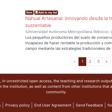
utilizando como medio un archivo digital interact
g...
platillos tradicionales. Este recetario incluye ilu
Item
Add to my list
con los cuales se pretende acercar al lector a la 
Nahual Artesanal: Innovando desde la t
sustentable
(
Universidad Autónoma Metropolitana (México). 
de Servicios de Información.
,
2023-10
)
Sánchez C
Los pequeños productores del suelo de conservac
incapaces de hacer rentable la producción y com
campo mediante las estrategias tradicionales de 
g...
dedicados a la producción agrícola de la ciudad
de emprendimiento social, Nahual Artesanal, com
(current)
«
1
2
3
»
organización entre las personas productoras, qu
posicionamiento individualista empresarial —sin 
rentabilidad— para construir un tejido de colab
 in unrestricted open access, the teaching and research outpu
productores, cooperativas, sociedad civil, academ
he institution, as well as content from other institutions that 
organizaciones que compartan los mismos princip
community.
personas productoras y de Milpa Alta en genera
distintos módulos orientados a acompañar a las 
productos durante todo el proceso productivo, m
s
Privacy policy
End User Agreement
Send Feedback
fo
estrategia que busca construir los puentes entre 