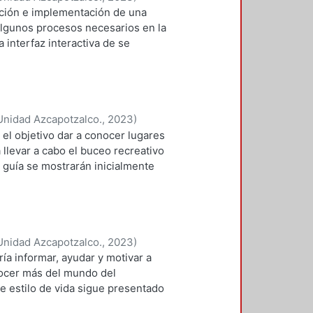
ación e implementación de una
cultura mexicana.
algunos procesos necesarios en la
 interfaz interactiva de se
n el camino a los interesados en
Unidad Azcapotzalco.
,
2023
)
sica Karen
el objetivo dar a conocer lugares
llevar a cabo el buceo recreativo
 guía se mostrarán inicialmente
estinos dentro del país, pero en
iantes, un lugar de nivel
 que ayude a aquellos que van
iajes y vean que no es complicado
Unidad Azcapotzalco.
,
2023
)
e ser un manual, donde seden
ía informar, ayudar y motivar a
l cómo llegar, si te recomendamos
ocer más del mundo del
onde poder comer, hospedarte, que
e estilo de vida sigue presentado
engas después de haber hecho tus
ión, por la cantidad de
ncia poder dar a conocer los