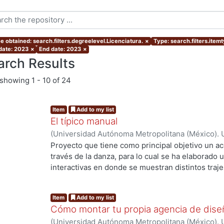
e obtained: search.filters.degreelevel.Licenciatura.
×
Type: search.filters.item
 date: 2023
×
End date: 2023
×
arch Results
showing
1 - 10 of 24
Item
Add to my list
El típico manual
(
Universidad Autónoma Metropolitana (México). 
Estrada Ramírez, Emmanuel Alejandro
Proyecto que tiene como principal objetivo un ac
través de la danza, para lo cual se ha elaborado u
interactivas en donde se muestran distintos trajes
de algunos bailables de las distintas entidades. L
g...
aunque esta es muy extensa se pretende dar un
Item
Add to my list
la danza, ya que dentro del contenido se pueden 
Cómo montar tu propia agencia de dise
coreografías con acompañamiento musical en list
(
Universidad Autónoma Metropolitana (México). 
descripción del traje típico nos muestran un poc