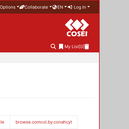
Options
Collaborate
EN
Log In
My List
[0]
tle
browse.comcol.by.conahcyt