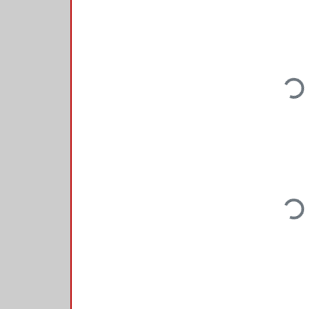
Loadin
Loadin