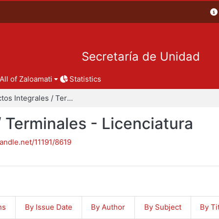
Secretaría de Unidad
All of Zaloamati
Statistics
Proyectos Integrales / Terminales - Licenciatura
/ Terminales - Licenciatura
handle.net/11191/8619
ns
By Issue Date
By Author
By Subject
By Ti