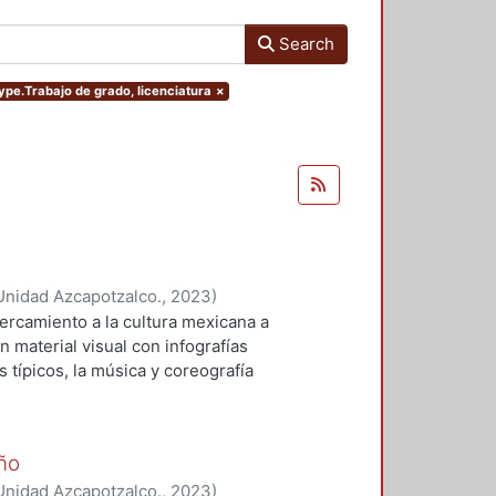
Search
type.Trabajo de grado, licenciatura
×
Unidad Azcapotzalco.
,
2023
)
ercamiento a la cultura mexicana a
n material visual con infografías
 típicos, la música y coreografía
a palabra clave es cultura y
 pequeño acercamiento a través de
observar diferentes estilos de
ño
as de reproducción que junto a la
Unidad Azcapotzalco.
,
2023
)
o de las tradiciones de cada uno de