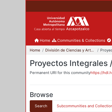
Home
Communities & Collections
Home
División de Ciencias y Artes para el Diseño
Proyectos Integrales 
Permanent URI for this community
https://hdl.
Browse
Search
Subcommunities and Collectio