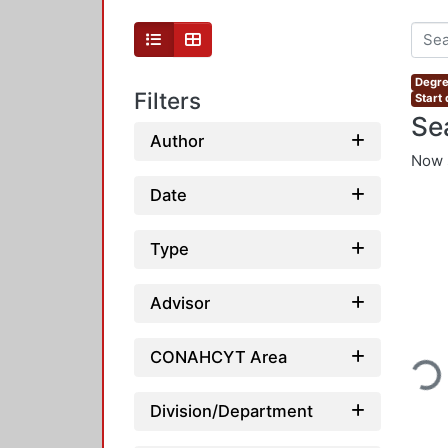
Degre
Filters
Start
Se
Author
Now 
Date
Type
Advisor
CONAHCYT Area
Loadin
Division/Department