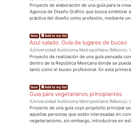
Brígido Torres, Julio Eduardo
Proyecto de elaboración de una guía para la cre
los estados y así empaparnos un poco más de la 
Agencia de Diseño Gráfico que busca sintetizar 
práctica del diseño como profesión, mediante una
describen consejos y herramientas que facilitará
g...
incursionar en el mundo profesional.
Item
Add to my list
Azul salado. Guía de lugares de buceo
(
Universidad Autónoma Metropolitana (México). 
González Elizarrarás, Lizzauli
;
Aguilar Arana, Jes
Proyecto de realización de una guía pensada con 
dentro de la República Mexicana donde se pueda 
tanto como el buceo profesional. En esta primera
once lugares para bucear, existen muchos otros d
g...
esta edición se decidió por 9 lugares para princip
Item
Add to my list
intermedio y uno de nivel avanzado con el fin de
Guía para vegetarianos principiantes
iniciando y no tienen mucha experiencia en los v
(
Universidad Autónoma Metropolitana (México). 
poder llegar a muchos lugares. La guía pretend
Morales Sandoval, Elizabeth
Proyecto de una guía cuyo propósito principal ser
recomendaciones de los sitios de buceo desde e
aquellas personas que estén interesadas en con
o no quesea por carretera, si es seguro o no, d
vegetarianismo, sin embargo, introducirse en est
poder hacer incluso en los tiempos libres que t
muchas dudas y serias dificultades en su adaptac
inmersiones, y creímos que era de suma importa