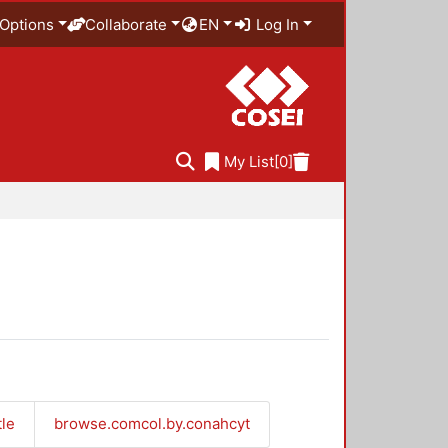
Options
Collaborate
EN
Log In
My List
[0]
tle
browse.comcol.by.conahcyt