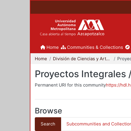
Home
Communities & Collections
Home
División de Ciencias y Artes para el Diseño
Proyectos Integrales 
Permanent URI for this community
https://hdl.
Browse
Search
Subcommunities and Collectio