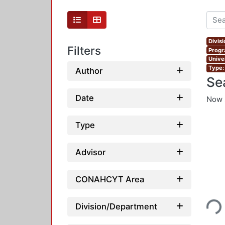
Divis
Filters
Progr
Unive
Type:
Author
Se
Date
Now 
Type
Advisor
CONAHCYT Area
Loadi
Division/Department