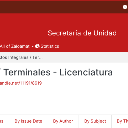
Secretaría de Unidad
All of Zaloamati
Statistics
Proyectos Integrales / Terminales - Licenciatura
/ Terminales - Licenciatura
handle.net/11191/8619
ns
By Issue Date
By Author
By Subject
By Ti