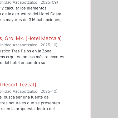
o a los visitantes una vivencia
Unidad Azcapotzalco.
,
2025-09
)
s, de entretenimiento y negocios,
o y su profundo vínculo con la
r y calcular los elementos
ca, también se busca crear un
 de la estructura del Hotel Costa
rios de resiliencia urbana,
tos mayores de 316 habitaciones,
 De esta forma, se proyecta el
e la laguna de Tres Palos y
Exposiciones y Negocios como una
ráficos para garantizar un
ciende a lo económico; se proyecta
s, Gro. Mx. [Hotel Mezcala]
n espacio que promueve la cohesión
udad turística y cultural de
Unidad Azcapotzalco.
,
2025-10
)
sentes y futuros.
, Melany Guadalupe
ístico Tres Palos en la Zona
zas arquitectónicas más relevantes
ño del hotel encuentra su
a región guerrerense. La
ueta de las pirámides
arquitectónico moderno que dialoga
l Resort Tezcat]
ste enfoque simbólico permite
Unidad Azcapotzalco.
,
2025-10
)
ndo el proyecto con el patrimonio
a, busca ser una fuente de
errero. La propuesta no se limita a
stres naturales que se presenten
ceptos de orden, jerarquía y
tra en la propuesta dentro del
daptándolos a un esquema funcional
zcatetl; espejo o diamante) en
300 habitaciones, diseñado para