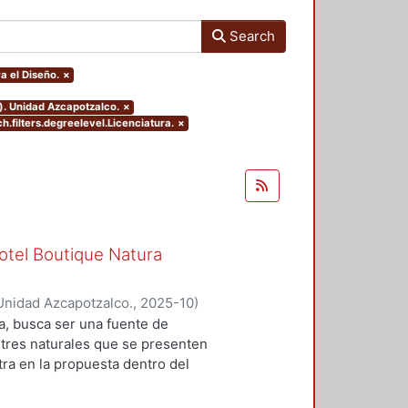
Search
a el Diseño.
×
). Unidad Azcapotzalco.
×
h.filters.degreelevel.Licenciatura.
×
otel Boutique Natura
Unidad Azcapotzalco.
,
2025-10
)
orelei
;
Silva Nuñez, Ximena
a, busca ser una fuente de
stres naturales que se presenten
tra en la propuesta dentro del
incluyen los planos
 representan la materialización del