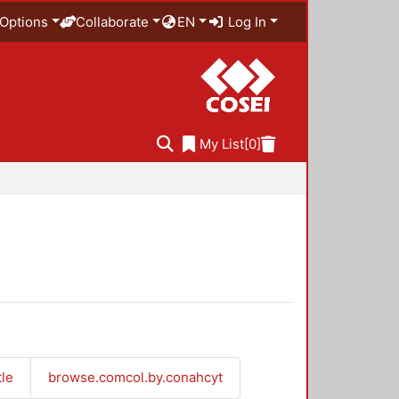
Options
Collaborate
EN
Log In
My List
[0]
tle
browse.comcol.by.conahcyt