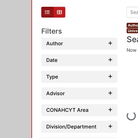
Autho
Filters
Unive
Se
Author
Now 
Date
Type
Advisor
CONAHCYT Area
Loadin
Division/Department