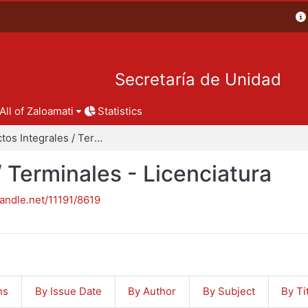
Secretaría de Unidad
All of Zaloamati
Statistics
Proyectos Integrales / Terminales - Licenciatura
/ Terminales - Licenciatura
handle.net/11191/8619
ns
By Issue Date
By Author
By Subject
By Ti