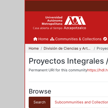
Home
Communities & Collections
Home
División de Ciencias y Artes para el Diseño
Proyectos Integrales 
Permanent URI for this community
https://hdl.
Browse
Search
Subcommunities and Collectio