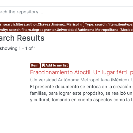
r: search.filters.author.Chávez Jiménez, Marisol
×
Type: search.filters.itemtype
rsity: search.filters.degreegrantor.Universidad Autónoma Metropolitana (México
arch Results
showing
1 - 1 of 1
Item
Add to my list
Fraccionamiento Atoctli. Un lugar fértil p
(
Universidad Autónoma Metropolitana (México). 
de Servicios de Información.
,
2023-06-30
)
Campa
El presente documento se enfoca en la creación 
Lozada, Jazmín Adriana
;
Chávez Jiménez, Mariso
familias, para lograr este propósito, se realizó un 
y cultural, tomando en cuenta aspectos como la top
cultura local. A partir de ello, se desarrolló un 
g...
responde a las necesidades específicas del lugar 
usuarios finales. A lo largo de este informe, se 
de investigación, diseño y desarrollo que se llev
proyecto. Cada etapa está abordada de manera deta