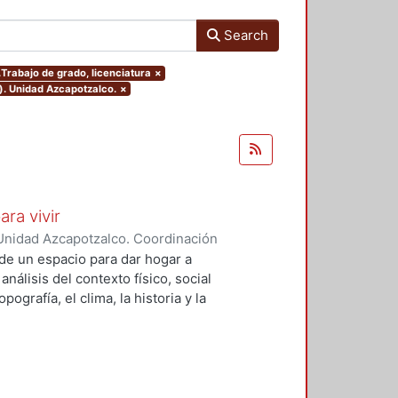
Search
.Trabajo de grado, licenciatura
×
). Unidad Azcapotzalco.
×
ara vivir
Unidad Azcapotzalco. Coordinación
 Cruz, Claudia Alondra
;
Arce
de un espacio para dar hogar a
l
análisis del contexto físico, social
ografía, el clima, la historia y la
concepto arquitectónico que
y a las expectativas de los
presentarán los diferentes procesos
aron a cabo para materializar este
llada, desde el análisis inicial