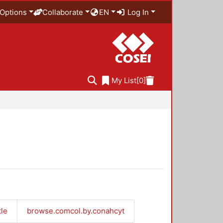
Options
Collaborate
EN
Log In
My List
[0]
tle
browse.comcol.by.conahcyt