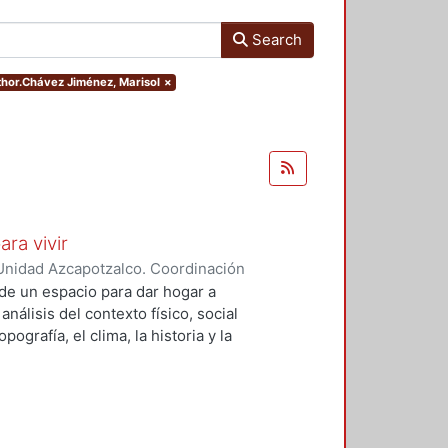
Search
uthor.Chávez Jiménez, Marisol
×
ara vivir
Unidad Azcapotzalco. Coordinación
 Cruz, Claudia Alondra
;
Arce
de un espacio para dar hogar a
l
análisis del contexto físico, social
ografía, el clima, la historia y la
concepto arquitectónico que
y a las expectativas de los
presentarán los diferentes procesos
aron a cabo para materializar este
llada, desde el análisis inicial