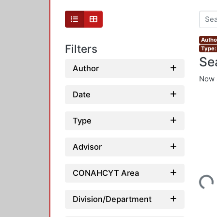
Autho
Filters
Type:
Se
Author
Now 
Date
Type
Advisor
Loading...
CONAHCYT Area
Division/Department