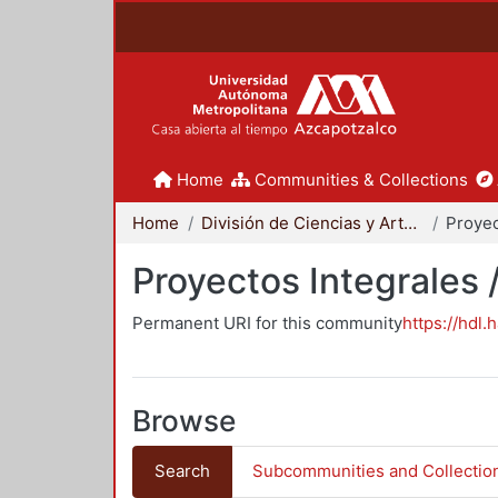
Home
Communities & Collections
Home
División de Ciencias y Artes para el Diseño
Proyectos Integrales 
Permanent URI for this community
https://hdl.
Browse
Search
Subcommunities and Collectio