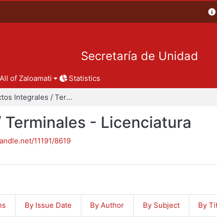
Secretaría de Unidad
All of Zaloamati
Statistics
Proyectos Integrales / Terminales - Licenciatura
/ Terminales - Licenciatura
handle.net/11191/8619
ns
By Issue Date
By Author
By Subject
By Ti