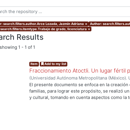
r: search.filters.author.Arce Lozada, Jazmín Adriana
×
Author: search.filters.a
 search.filters.itemtype.Trabajo de grado, licenciatura
×
arch Results
showing
1 - 1 of 1
Item
Add to my list
Fraccionamiento Atoctli. Un lugar fértil p
(
Universidad Autónoma Metropolitana (México). 
de Servicios de Información.
,
2023-06-30
)
Campa
El presente documento se enfoca en la creación 
Lozada, Jazmín Adriana
;
Chávez Jiménez, Mariso
familias, para lograr este propósito, se realizó un 
y cultural, tomando en cuenta aspectos como la top
cultura local. A partir de ello, se desarrolló un 
responde a las necesidades específicas del lugar 
usuarios finales. A lo largo de este informe, se 
de investigación, diseño y desarrollo que se llev
proyecto. Cada etapa está abordada de manera deta