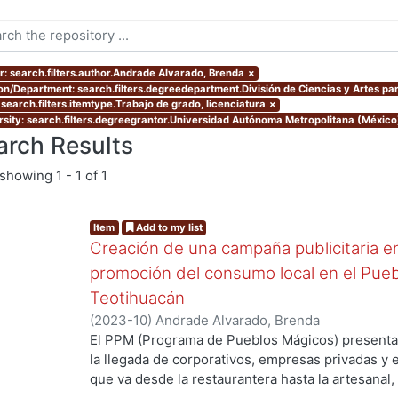
r: search.filters.author.Andrade Alvarado, Brenda
×
ion/Department: search.filters.degreedepartment.División de Ciencias y Artes par
 search.filters.itemtype.Trabajo de grado, licenciatura
×
rsity: search.filters.degreegrantor.Universidad Autónoma Metropolitana (México
arch Results
showing
1 - 1 of 1
Item
Add to my list
Creación de una campaña publicitaria en
promoción del consumo local en el Pue
Teotihuacán
(
2023-10
)
Andrade Alvarado, Brenda
El PPM (Programa de Pueblos Mágicos) presenta 
ng...
la llegada de corporativos, empresas privadas y ex
que va desde la restaurantera hasta la artesanal