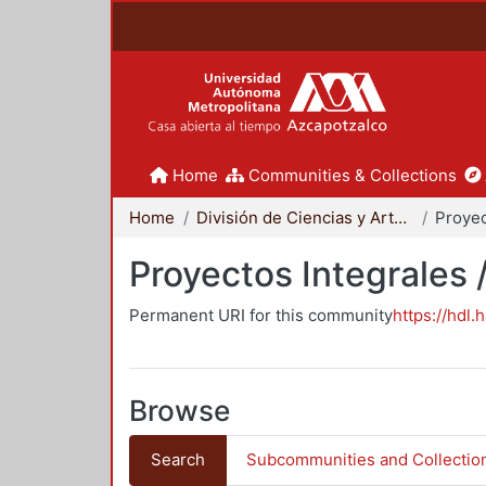
Home
Communities & Collections
Home
División de Ciencias y Artes para el Diseño
Proyectos Integrales 
Permanent URI for this community
https://hdl.
Browse
Search
Subcommunities and Collectio