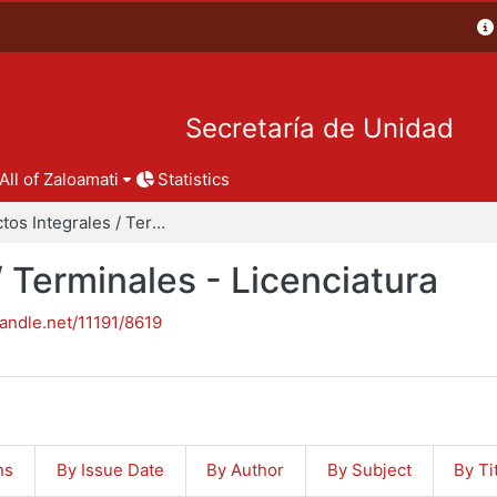
Secretaría de Unidad
All of Zaloamati
Statistics
Proyectos Integrales / Terminales - Licenciatura
/ Terminales - Licenciatura
handle.net/11191/8619
ns
By Issue Date
By Author
By Subject
By Ti