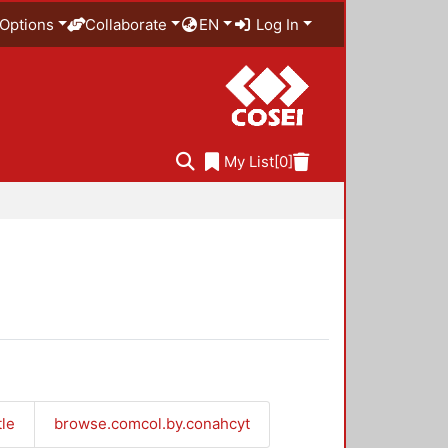
Options
Collaborate
EN
Log In
My List
[0]
tle
browse.comcol.by.conahcyt