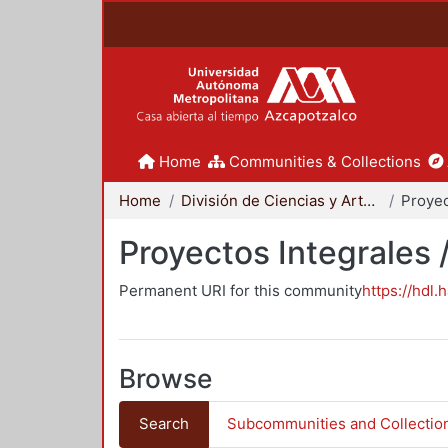
Home
Communities & Collections
Home
División de Ciencias y Artes para el Diseño
Proyectos Integrales 
Permanent URI for this community
https://hdl.
Browse
Search
Subcommunities and Collectio