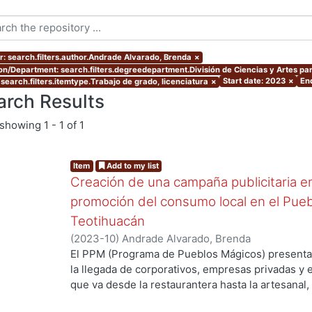
r: search.filters.author.Andrade Alvarado, Brenda
×
ion/Department: search.filters.degreedepartment.División de Ciencias y Artes par
Start date: 2023
×
En
 search.filters.itemtype.Trabajo de grado, licenciatura
×
arch Results
showing
1 - 1 of 1
Item
Add to my list
Creación de una campaña publicitaria en
promoción del consumo local en el Pue
Teotihuacán
(
2023-10
)
Andrade Alvarado, Brenda
...
El PPM (Programa de Pueblos Mágicos) presenta 
la llegada de corporativos, empresas privadas y ex
que va desde la restaurantera hasta la artesanal
controlar el mercado turístico en diferentes regi