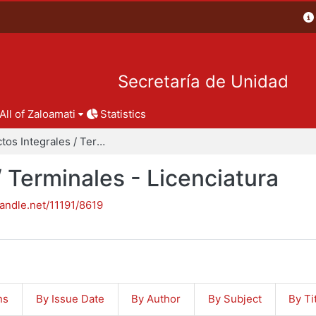
Secretaría de Unidad
All of Zaloamati
Statistics
Proyectos Integrales / Terminales - Licenciatura
/ Terminales - Licenciatura
handle.net/11191/8619
ns
By Issue Date
By Author
By Subject
By Ti