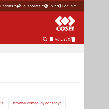
Options
Collaborate
EN
Log In
My List
[0]
tle
browse.comcol.by.conahcyt