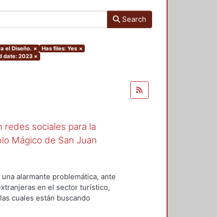
Search
a el Diseño.
×
Has files: Yes
×
d date: 2023
×
 redes sociales para la
blo Mágico de San Juan
una alarmante problemática, ante
tranjeras en el sector turístico,
, las cuales están buscando
ones, los habitantes que trabajan