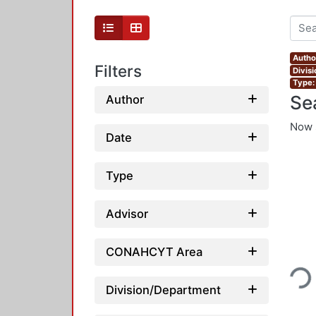
Autho
Filters
Divis
Type:
Se
Author
Now 
Date
Type
Advisor
Loading
CONAHCYT Area
Division/Department