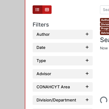
Autho
Filters
Divis
Progr
Advis
Author
Se
Date
Now 
Type
Advisor
CONAHCYT Area
Loading...
Division/Department