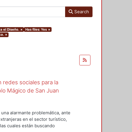
Search
a el Diseño.
×
Has files: Yes
×
ca.
×
 redes sociales para la
blo Mágico de San Juan
una alarmante problemática, ante
tranjeras en el sector turístico,
, las cuales están buscando