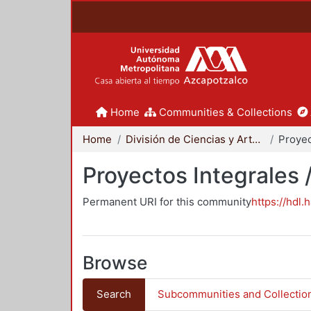
Home
Communities & Collections
Home
División de Ciencias y Artes para el Diseño
Proyectos Integrales 
Permanent URI for this community
https://hdl.
Browse
Search
Subcommunities and Collectio