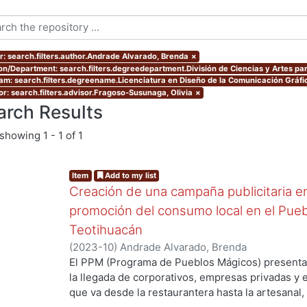
r: search.filters.author.Andrade Alvarado, Brenda
×
ion/Department: search.filters.degreedepartment.División de Ciencias y Artes par
am: search.filters.degreename.Licenciatura en Diseño de la Comunicación Gráfi
or: search.filters.advisor.Fragoso-Susunaga, Olivia
×
arch Results
showing
1 - 1 of 1
Item
Add to my list
Creación de una campaña publicitaria en
promoción del consumo local en el Pue
Teotihuacán
(
2023-10
)
Andrade Alvarado, Brenda
El PPM (Programa de Pueblos Mágicos) presenta 
la llegada de corporativos, empresas privadas y ex
que va desde la restaurantera hasta la artesanal