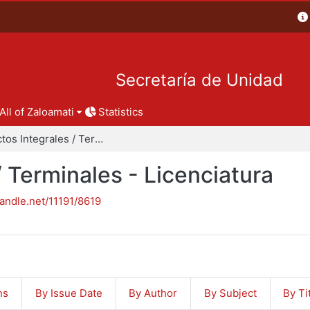
Secretaría de Unidad
All of Zaloamati
Statistics
Proyectos Integrales / Terminales - Licenciatura
/ Terminales - Licenciatura
handle.net/11191/8619
ns
By Issue Date
By Author
By Subject
By Ti