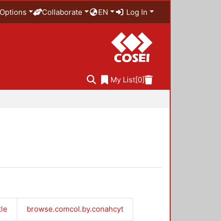
Options
Collaborate
EN
Log In
My List
[0]
tle
browse.comcol.by.conahcyt