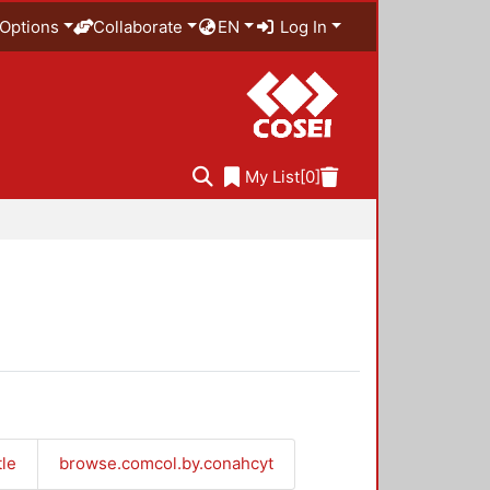
Options
Collaborate
EN
Log In
My List
[0]
tle
browse.comcol.by.conahcyt