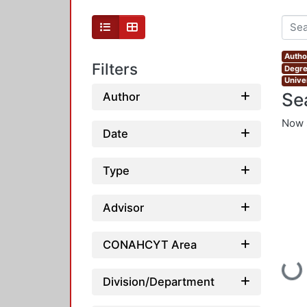
Author
Filters
Degre
Unive
Se
Author
Now 
Date
Type
Advisor
CONAHCYT Area
Loadin
Division/Department