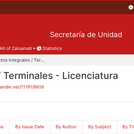
Secretaría de Unidad
All of Zaloamati
Statistics
Proyectos Integrales / Terminales - Licenciatura
/ Terminales - Licenciatura
handle.net/11191/8619
ns
By Issue Date
By Author
By Subject
By Ti