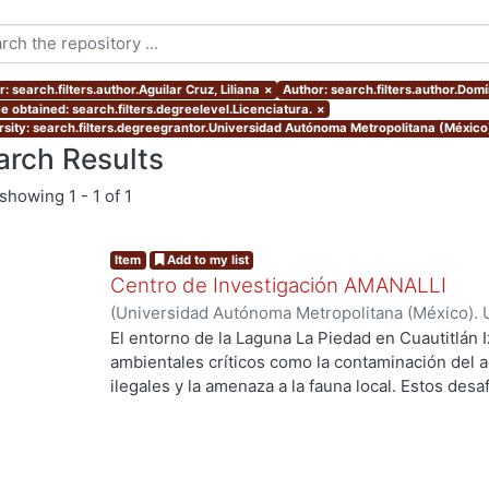
: search.filters.author.Aguilar Cruz, Liliana
×
Author: search.filters.author.Dom
e obtained: search.filters.degreelevel.Licenciatura.
×
rsity: search.filters.degreegrantor.Universidad Autónoma Metropolitana (México
arch Results
showing
1 - 1 of 1
Item
Add to my list
Centro de Investigación AMANALLI
(
Universidad Autónoma Metropolitana (México). 
de Servicios de Información.
,
2024
)
Aguilar Cruz,
El entorno de la Laguna La Piedad en Cuautitlán I
Carlos Daniel
ambientales críticos como la contaminación del a
ilegales y la amenaza a la fauna local. Estos des
calidad de vida de los residentes y en el equilibr
g...
trabajo de investigación explora cómo un proye
abordar estos problemas de manera integral . Se
fundamentales como la movilidad, la accesibilidad,