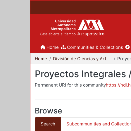
Home
Communities & Collections
Home
División de Ciencias y Artes para el Diseño
Proyectos Integrales 
Permanent URI for this community
https://hdl.
Browse
Search
Subcommunities and Collectio