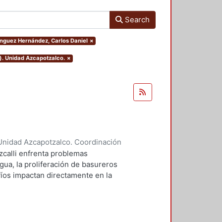
Search
ínguez Hernández, Carlos Daniel
×
). Unidad Azcapotzalco.
×
Unidad Azcapotzalco. Coordinación
 Liliana
;
Domínguez Hernández,
zcalli enfrenta problemas
gua, la proliferación de basureros
afíos impactan directamente en la
io ecológico de la región. Este
cto de parque urbano puede
 centra en aspectos
 la permeabilidad y la in fluencia