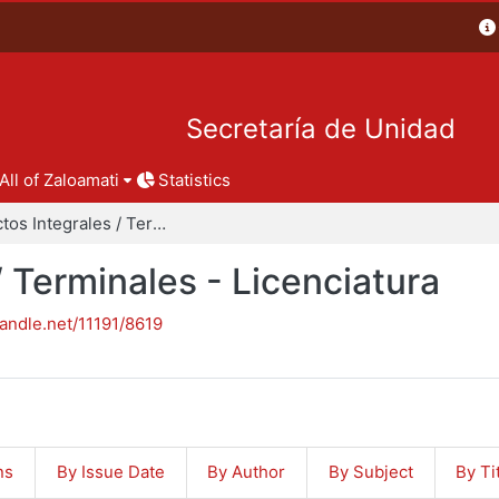
Secretaría de Unidad
All of Zaloamati
Statistics
Proyectos Integrales / Terminales - Licenciatura
/ Terminales - Licenciatura
handle.net/11191/8619
ns
By Issue Date
By Author
By Subject
By Ti