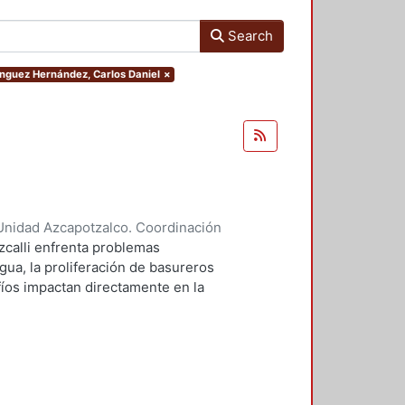
Search
ínguez Hernández, Carlos Daniel
×
Unidad Azcapotzalco. Coordinación
 Liliana
;
Domínguez Hernández,
zcalli enfrenta problemas
gua, la proliferación de basureros
afíos impactan directamente en la
io ecológico de la región. Este
cto de parque urbano puede
 centra en aspectos
 la permeabilidad y la in fluencia
fundizar en estos temas, se busca