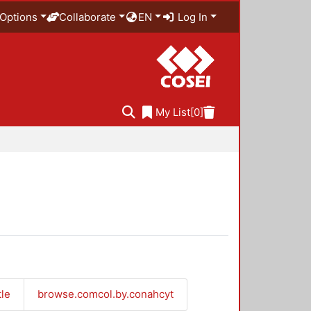
Options
Collaborate
EN
Log In
My List
[0]
tle
browse.comcol.by.conahcyt