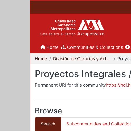
Home
Communities & Collections
Home
División de Ciencias y Artes para el Diseño
Proyectos Integrales 
Permanent URI for this community
https://hdl.
Browse
Search
Subcommunities and Collectio