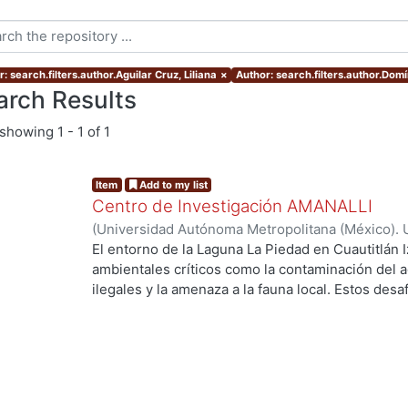
: search.filters.author.Aguilar Cruz, Liliana
×
Author: search.filters.author.Dom
arch Results
showing
1 - 1 of 1
Item
Add to my list
Centro de Investigación AMANALLI
(
Universidad Autónoma Metropolitana (México). 
de Servicios de Información.
,
2024
)
Aguilar Cruz,
El entorno de la Laguna La Piedad en Cuautitlán I
Carlos Daniel
ambientales críticos como la contaminación del a
ilegales y la amenaza a la fauna local. Estos des
calidad de vida de los residentes y en el equilibr
ng...
trabajo de investigación explora cómo un proye
abordar estos problemas de manera integral . Se
fundamentales como la movilidad, la accesibilidad,
de la intervención en la comunidad local. Al pro