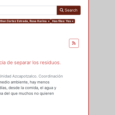
Search
uthor.Cortez Estrada, Rosa Karina
×
Has files: Yes
×
cia de separar los residuos.
Unidad Azcapotzalco. Coordinación
da, Rosa Karina
 medio ambiente, hay menos
ías, desde la comida, el agua y
ema del que muchos no quieren
rgo, es lo que cada día
ducativo para niñas y niños de
 Ciudad de México, con nivel