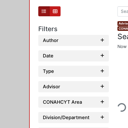
Advis
Filters
CONAH
Se
Author
Now 
Date
Type
Advisor
Loading
CONAHCYT Area
Division/Department