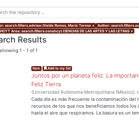
or: search.filters.advisor.Olalde Ramos, María Teresa
×
Author: search.filters.a
CYT Area: search.filters.conahcyt.CIENCIAS DE LAS ARTES Y LAS LETRAS
×
arch Results
showing
1 - 1 of 1
Item
Add to my list
Juntos por un planeta feliz. La importan
Feliz Tierra
(
Universidad Autónoma Metropolitana (México). 
de Servicios de Información.
,
2020
)
Cortez Estra
Cada día es más frecuente la contaminación del
...
recursos de los que nos beneficiamos todos los d
hasta el aire que respiramos. La basura es un t
hablar porque no se les hace relevante, sin emba
desechamos. Por tal motivo se creó este relato e
entre 7 y 9 años de edad cuya localización es la