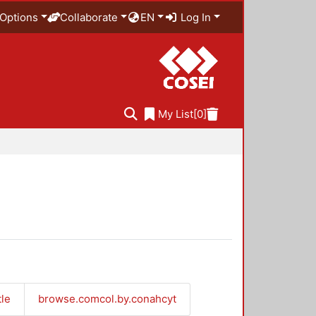
Options
Collaborate
EN
Log In
My List
[0]
tle
browse.comcol.by.conahcyt