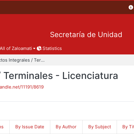
Secretaría de Unidad
All of Zaloamati
Statistics
Proyectos Integrales / Terminales - Licenciatura
/ Terminales - Licenciatura
handle.net/11191/8619
ns
By Issue Date
By Author
By Subject
By Ti