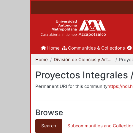
Home
Communities & Collections
Home
División de Ciencias y Artes para el Diseño
Proyectos Integrales 
Permanent URI for this community
https://hdl.
Browse
Search
Subcommunities and Collectio