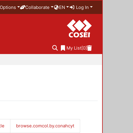
Options
Collaborate
EN
Log In
My List
[0]
tle
browse.comcol.by.conahcyt