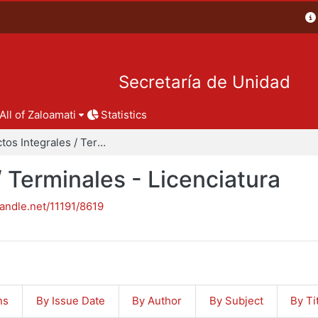
Secretaría de Unidad
All of Zaloamati
Statistics
Proyectos Integrales / Terminales - Licenciatura
/ Terminales - Licenciatura
handle.net/11191/8619
ns
By Issue Date
By Author
By Subject
By Ti