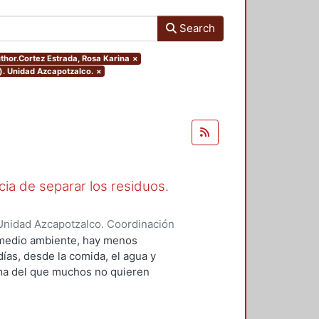
Search
uthor.Cortez Estrada, Rosa Karina
×
). Unidad Azcapotzalco.
×
cia de separar los residuos.
Unidad Azcapotzalco. Coordinación
da, Rosa Karina
 medio ambiente, hay menos
ías, desde la comida, el agua y
ema del que muchos no quieren
rgo, es lo que cada día
ducativo para niñas y niños de
 Ciudad de México, con nivel