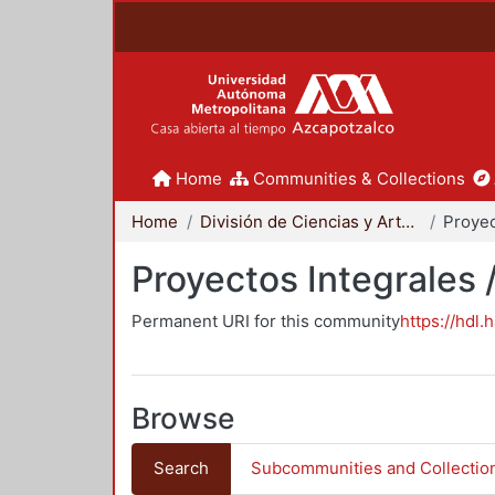
Home
Communities & Collections
Home
División de Ciencias y Artes para el Diseño
Proyectos Integrales 
Permanent URI for this community
https://hdl.
Browse
Search
Subcommunities and Collectio