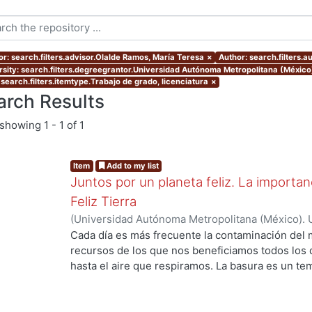
or: search.filters.advisor.Olalde Ramos, María Teresa
×
Author: search.filters.a
rsity: search.filters.degreegrantor.Universidad Autónoma Metropolitana (México
 search.filters.itemtype.Trabajo de grado, licenciatura
×
arch Results
showing
1 - 1 of 1
Item
Add to my list
Juntos por un planeta feliz. La importan
Feliz Tierra
(
Universidad Autónoma Metropolitana (México). 
de Servicios de Información.
,
2020
)
Cortez Estra
Cada día es más frecuente la contaminación del
recursos de los que nos beneficiamos todos los d
hasta el aire que respiramos. La basura es un t
hablar porque no se les hace relevante, sin emba
desechamos. Por tal motivo se creó este relato e
entre 7 y 9 años de edad cuya localización es la