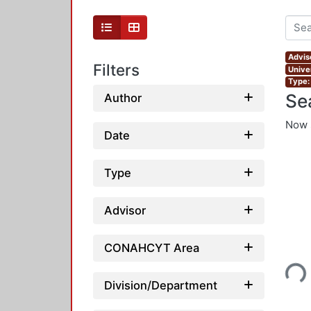
Advis
Filters
Unive
Type:
Se
Author
Now 
Date
Type
Advisor
Loading...
CONAHCYT Area
Division/Department