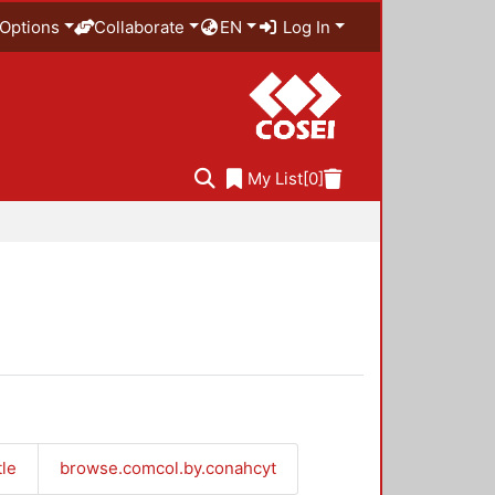
Options
Collaborate
EN
Log In
My List
[0]
tle
browse.comcol.by.conahcyt