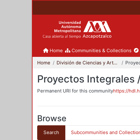
Home
Communities & Collections
Home
División de Ciencias y Artes para el Diseño
Proyectos Integrales 
Permanent URI for this community
https://hdl.
Browse
Search
Subcommunities and Collectio