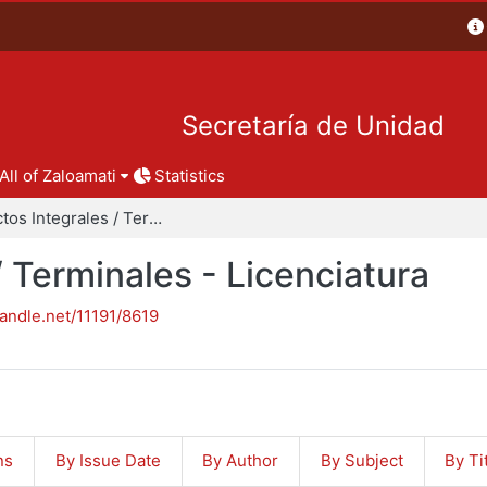
Secretaría de Unidad
All of Zaloamati
Statistics
Proyectos Integrales / Terminales - Licenciatura
/ Terminales - Licenciatura
handle.net/11191/8619
ns
By Issue Date
By Author
By Subject
By Ti