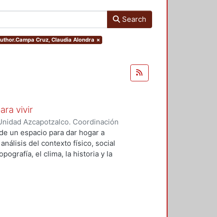
Search
.author.Campa Cruz, Claudia Alondra
×
ara vivir
Unidad Azcapotzalco. Coordinación
 Cruz, Claudia Alondra
;
Arce
de un espacio para dar hogar a
l
análisis del contexto físico, social
ografía, el clima, la historia y la
concepto arquitectónico que
y a las expectativas de los
presentarán los diferentes procesos
aron a cabo para materializar este
llada, desde el análisis inicial