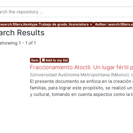
 search.filters.itemtype.Trabajo de grado, licenciatura
×
Author: search.filters
arch Results
showing
1 - 1 of 1
Item
Add to my list
Fraccionamiento Atoctli. Un lugar fértil p
(
Universidad Autónoma Metropolitana (México). 
de Servicios de Información.
,
2023-06-30
)
Campa
El presente documento se enfoca en la creación 
Lozada, Jazmín Adriana
;
Chávez Jiménez, Mariso
familias, para lograr este propósito, se realizó un 
y cultural, tomando en cuenta aspectos como la top
cultura local. A partir de ello, se desarrolló un 
responde a las necesidades específicas del lugar 
usuarios finales. A lo largo de este informe, se 
de investigación, diseño y desarrollo que se llev
proyecto. Cada etapa está abordada de manera deta