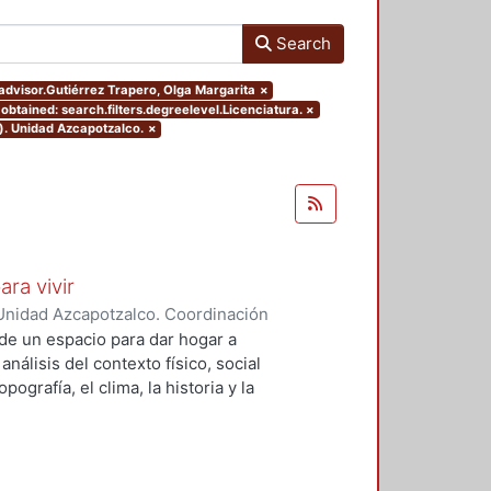
Search
.advisor.Gutiérrez Trapero, Olga Margarita
×
obtained: search.filters.degreelevel.Licenciatura.
×
). Unidad Azcapotzalco.
×
ara vivir
Unidad Azcapotzalco. Coordinación
 Cruz, Claudia Alondra
;
Arce
de un espacio para dar hogar a
l
análisis del contexto físico, social
ografía, el clima, la historia y la
concepto arquitectónico que
y a las expectativas de los
presentarán los diferentes procesos
aron a cabo para materializar este