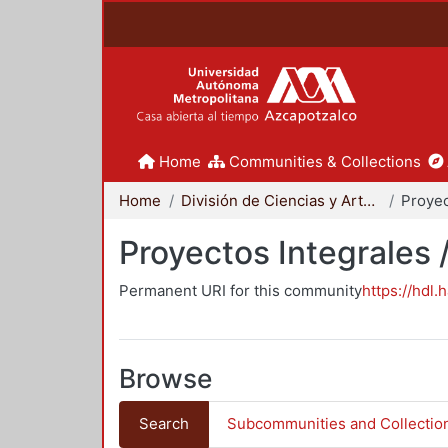
Home
Communities & Collections
Home
División de Ciencias y Artes para el Diseño
Proyectos Integrales 
Permanent URI for this community
https://hdl.
Browse
Search
Subcommunities and Collectio