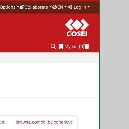
Options
Collaborate
EN
Log In
My List
[0]
tle
browse.comcol.by.conahcyt