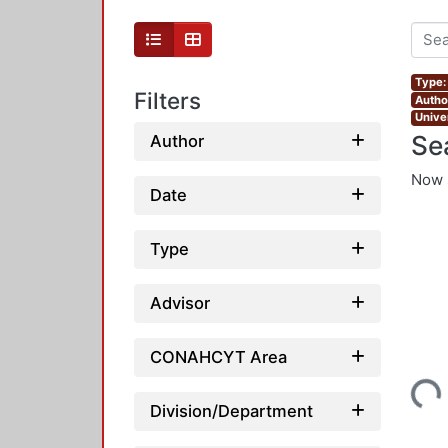
Type:
Filters
Autho
Unive
Se
Author
Now 
Date
Type
Advisor
CONAHCYT Area
Loading...
Division/Department