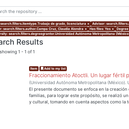
 search.filters.itemtype.Trabajo de grado, licenciatura
×
Advisor: search.filters
r: search.filters.author.Campa Cruz, Claudia Alondra
×
Has files: Yes
×
Degree 
rsity: search.filters.degreegrantor.Universidad Autónoma Metropolitana (México
arch Results
showing
1 - 1 of 1
Item
Add to my list
Fraccionamiento Atoctli. Un lugar fértil p
(
Universidad Autónoma Metropolitana (México). 
de Servicios de Información.
,
2023-06-30
)
Campa
El presente documento se enfoca en la creación 
Lozada, Jazmín Adriana
;
Chávez Jiménez, Mariso
familias, para lograr este propósito, se realizó un 
y cultural, tomando en cuenta aspectos como la top
cultura local. A partir de ello, se desarrolló un 
responde a las necesidades específicas del lugar 
usuarios finales. A lo largo de este informe, se 
de investigación, diseño y desarrollo que se llev