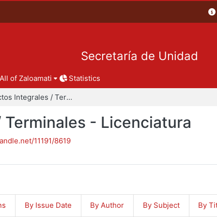
Secretaría de Unidad
All of Zaloamati
Statistics
Proyectos Integrales / Terminales - Licenciatura
/ Terminales - Licenciatura
handle.net/11191/8619
ns
By Issue Date
By Author
By Subject
By Ti