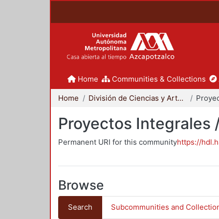
Home
Communities & Collections
Home
División de Ciencias y Artes para el Diseño
Proyectos Integrales 
Permanent URI for this community
https://hdl.
Browse
Search
Subcommunities and Collectio