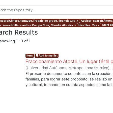
 search.filters.itemtype.Trabajo de grado, licenciatura
×
Advisor: search.filters
Start d
r: search.filters.author.Campa Cruz, Claudia Alondra
×
Has files: Yes
×
arch Results
showing
1 - 1 of 1
Item
Add to my list
Fraccionamiento Atoctli. Un lugar fértil p
(
Universidad Autónoma Metropolitana (México). 
de Servicios de Información.
,
2023-06-30
)
Campa
El presente documento se enfoca en la creación 
Lozada, Jazmín Adriana
;
Chávez Jiménez, Mariso
familias, para lograr este propósito, se realizó un 
g...
y cultural, tomando en cuenta aspectos como la top
cultura local. A partir de ello, se desarrolló un 
responde a las necesidades específicas del lugar 
usuarios finales. A lo largo de este informe, se 
de investigación, diseño y desarrollo que se llev
proyecto. Cada etapa está abordada de manera deta