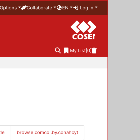
Options
Collaborate
EN
Log In
My List
[0]
tle
browse.comcol.by.conahcyt