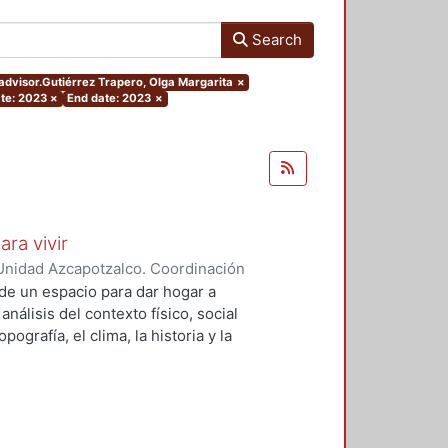
Search
.advisor.Gutiérrez Trapero, Olga Margarita
×
ate: 2023
×
End date: 2023
×
ara vivir
Unidad Azcapotzalco. Coordinación
 Cruz, Claudia Alondra
;
Arce
de un espacio para dar hogar a
l
análisis del contexto físico, social
ografía, el clima, la historia y la
concepto arquitectónico que
y a las expectativas de los
presentarán los diferentes procesos
aron a cabo para materializar este
llada, desde el análisis inicial