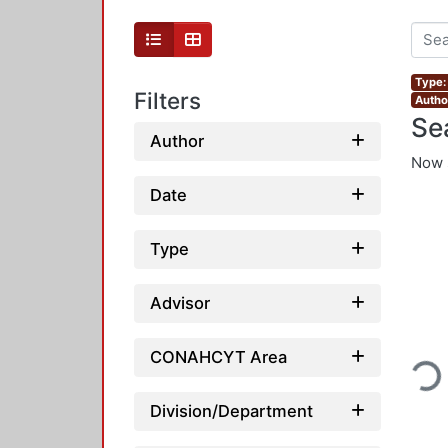
Type:
Filters
Autho
Se
Author
Now 
Date
Type
Advisor
Loadin
CONAHCYT Area
Division/Department