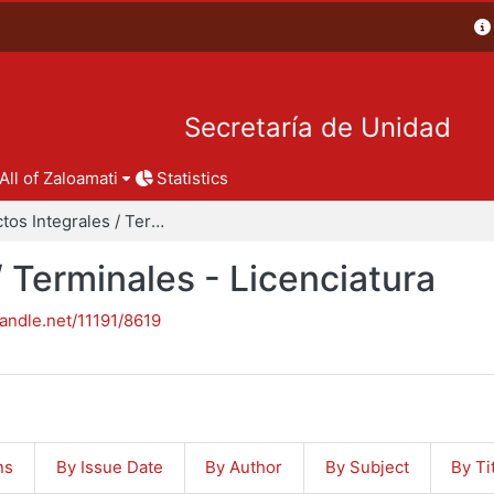
Secretaría de Unidad
All of Zaloamati
Statistics
Proyectos Integrales / Terminales - Licenciatura
/ Terminales - Licenciatura
handle.net/11191/8619
ns
By Issue Date
By Author
By Subject
By Ti