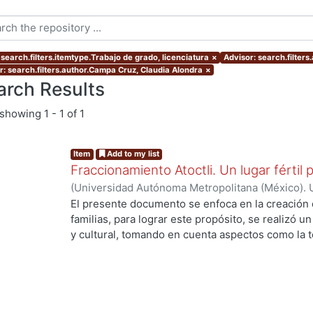
 search.filters.itemtype.Trabajo de grado, licenciatura
×
Advisor: search.filters
r: search.filters.author.Campa Cruz, Claudia Alondra
×
arch Results
showing
1 - 1 of 1
Item
Add to my list
Fraccionamiento Atoctli. Un lugar fértil p
(
Universidad Autónoma Metropolitana (México). 
de Servicios de Información.
,
2023-06-30
)
Campa
El presente documento se enfoca en la creación 
Lozada, Jazmín Adriana
;
Chávez Jiménez, Mariso
familias, para lograr este propósito, se realizó un 
y cultural, tomando en cuenta aspectos como la top
cultura local. A partir de ello, se desarrolló un 
responde a las necesidades específicas del lugar 
usuarios finales. A lo largo de este informe, se 
de investigación, diseño y desarrollo que se llev
proyecto. Cada etapa está abordada de manera deta