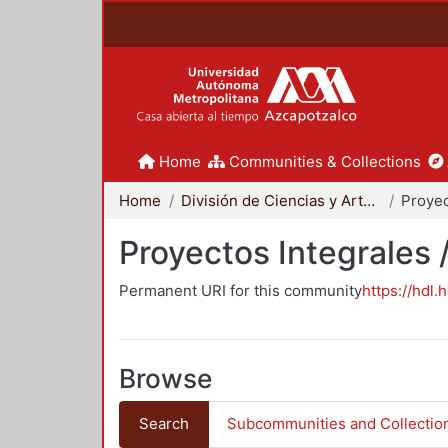
Home
Communities & Collections
Home
División de Ciencias y Artes para el Diseño
Proyectos Integrales 
Permanent URI for this community
https://hdl.
Browse
Search
Subcommunities and Collectio