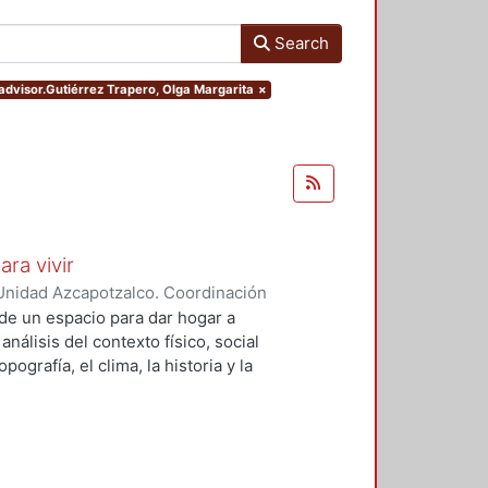
Search
.advisor.Gutiérrez Trapero, Olga Margarita
×
ara vivir
Unidad Azcapotzalco. Coordinación
 Cruz, Claudia Alondra
;
Arce
de un espacio para dar hogar a
l
análisis del contexto físico, social
ografía, el clima, la historia y la
concepto arquitectónico que
y a las expectativas de los
presentarán los diferentes procesos
aron a cabo para materializar este
llada, desde el análisis inicial