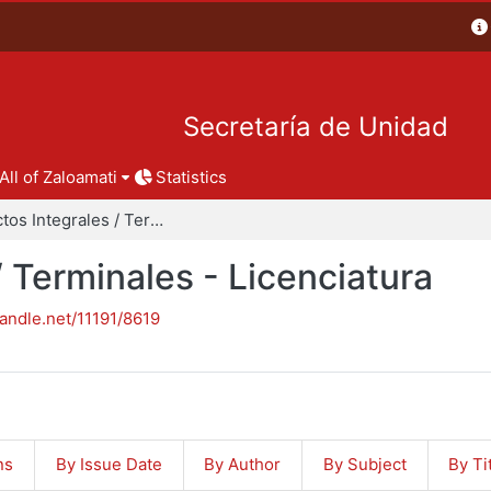
Secretaría de Unidad
All of Zaloamati
Statistics
Proyectos Integrales / Terminales - Licenciatura
/ Terminales - Licenciatura
handle.net/11191/8619
ns
By Issue Date
By Author
By Subject
By Ti