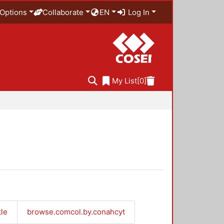
Options
Collaborate
EN
Log In
My List
[0]
tle
browse.comcol.by.conahcyt