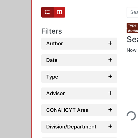
Type:
Filters
Autho
Se
Author
Now 
Date
Type
Advisor
Loading...
CONAHCYT Area
Division/Department