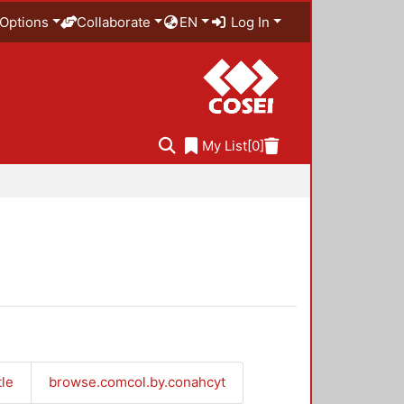
Options
Collaborate
EN
Log In
My List
[0]
tle
browse.comcol.by.conahcyt