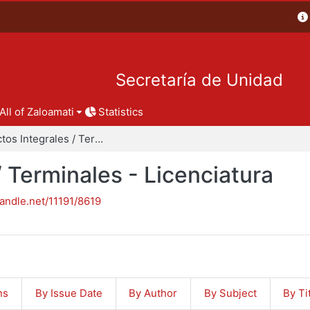
Secretaría de Unidad
All of Zaloamati
Statistics
Proyectos Integrales / Terminales - Licenciatura
/ Terminales - Licenciatura
handle.net/11191/8619
ns
By Issue Date
By Author
By Subject
By Ti