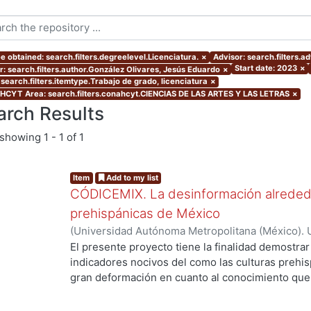
e obtained: search.filters.degreelevel.Licenciatura.
×
Advisor: search.filters.a
Start date: 2023
×
r: search.filters.author.González Olivares, Jesús Eduardo
×
 search.filters.itemtype.Trabajo de grado, licenciatura
×
CYT Area: search.filters.conahcyt.CIENCIAS DE LAS ARTES Y LAS LETRAS
×
arch Results
showing
1 - 1 of 1
Item
Add to my list
CÓDICEMIX. La desinformación alrededo
prehispánicas de México
(
Universidad Autónoma Metropolitana (México). 
de Servicios de Información.
,
2023-10
)
González 
El presente proyecto tiene la finalidad demostrar
indicadores nocivos del como las culturas prehi
gran deformación en cuanto al conocimiento que t
siendo las del periodo preclásico las más afecta
de nuestra identidad como país, De esta forma se