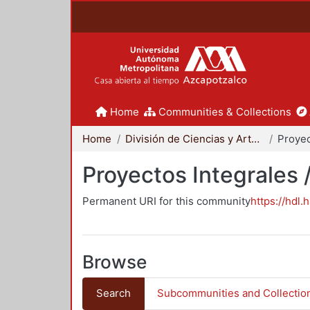
Home
Communities & Collections
Home
División de Ciencias y Artes para el Diseño
Proyectos Integrales 
Permanent URI for this community
https://hdl.
Browse
Search
Subcommunities and Collectio