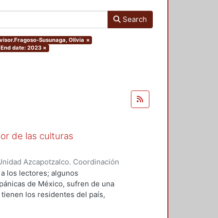
Search
dvisor.Fragoso-Susunaga, Olivia
×
End date: 2023
×
r de las culturas
Unidad Azcapotzalco. Coordinación
Olivares, Jesús Eduardo
 a los lectores; algunos
spánicas de México, sufren de una
ienen los residentes del país,
das, aun siendo parte importante
 pensó en la historieta (cómic) y