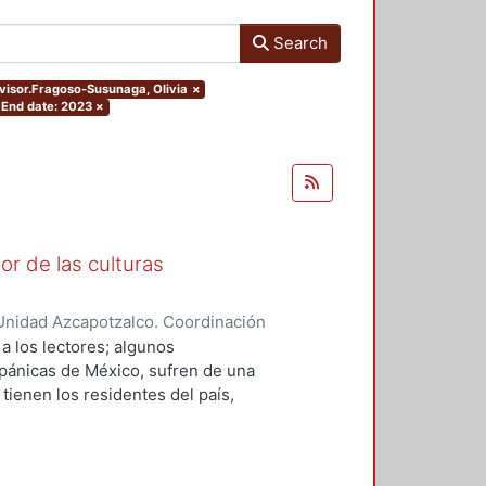
Search
dvisor.Fragoso-Susunaga, Olivia
×
End date: 2023
×
r de las culturas
Unidad Azcapotzalco. Coordinación
Olivares, Jesús Eduardo
 a los lectores; algunos
spánicas de México, sufren de una
ienen los residentes del país,
das, aun siendo parte importante
 pensó en la historieta (cómic) y
 se puede desarrollar un interés