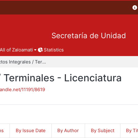
Secretaría de Unidad
All of Zaloamati
Statistics
Proyectos Integrales / Terminales - Licenciatura
/ Terminales - Licenciatura
handle.net/11191/8619
ns
By Issue Date
By Author
By Subject
By Ti