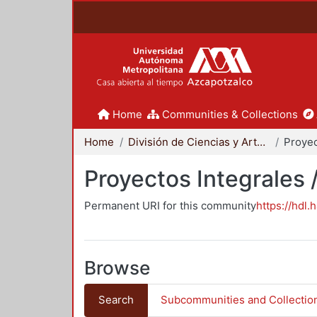
Home
Communities & Collections
Home
División de Ciencias y Artes para el Diseño
Proyectos Integrales 
Permanent URI for this community
https://hdl.
Browse
Search
Subcommunities and Collectio