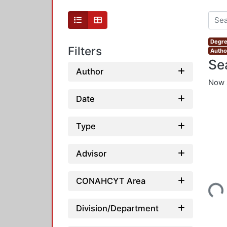
Degre
Filters
Autho
Se
Author
Now 
Date
Type
Advisor
Loading...
CONAHCYT Area
Division/Department