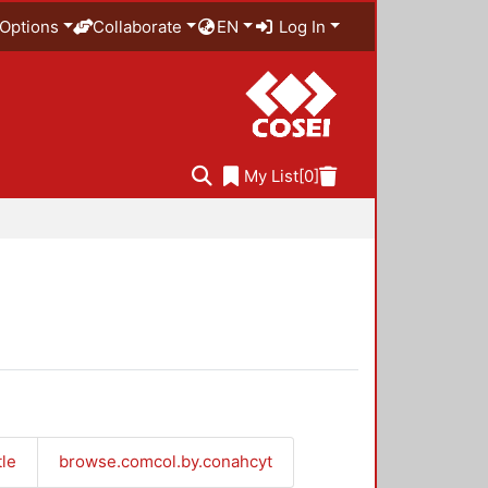
Options
Collaborate
EN
Log In
My List
[0]
tle
browse.comcol.by.conahcyt