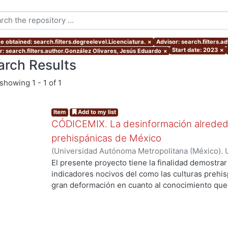
e obtained: search.filters.degreelevel.Licenciatura.
×
Advisor: search.filters.a
Start date: 2023
×
r: search.filters.author.González Olivares, Jesús Eduardo
×
arch Results
showing
1 - 1 of 1
Item
Add to my list
CÓDICEMIX. La desinformación alrededo
prehispánicas de México
(
Universidad Autónoma Metropolitana (México). 
de Servicios de Información.
,
2023-10
)
González 
El presente proyecto tiene la finalidad demostrar
indicadores nocivos del como las culturas prehi
gran deformación en cuanto al conocimiento que t
siendo las del periodo preclásico las más afecta
de nuestra identidad como país, De esta forma se
sus ventajas como medio de comunicación, donde