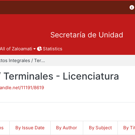
Secretaría de Unidad
All of Zaloamati
Statistics
Proyectos Integrales / Terminales - Licenciatura
/ Terminales - Licenciatura
handle.net/11191/8619
ns
By Issue Date
By Author
By Subject
By Ti