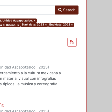
Search
). Unidad Azcapotzalco.
×
Start date: 2023
×
End date: 2023
×
a el Diseño.
×
Unidad Azcapotzalco.
,
2023
)
ercamiento a la cultura mexicana a
n material visual con infografías
 típicos, la música y coreografía
a palabra clave es cultura y
 pequeño acercamiento a través de
observar diferentes estilos de
ño
as de reproducción que junto a la
Unidad Azcapotzalco.
,
2023
)
o de las tradiciones de cada uno de