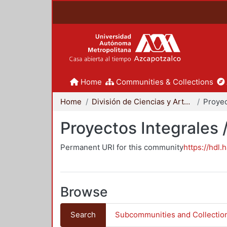
Home
Communities & Collections
Home
División de Ciencias y Artes para el Diseño
Proyectos Integrales 
Permanent URI for this community
https://hdl.
Browse
Search
Subcommunities and Collectio