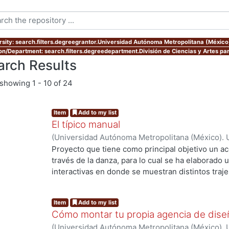
rsity: search.filters.degreegrantor.Universidad Autónoma Metropolitana (México
ion/Department: search.filters.degreedepartment.División de Ciencias y Artes par
arch Results
showing
1 - 10 of 24
Item
Add to my list
El típico manual
(
Universidad Autónoma Metropolitana (México). 
Estrada Ramírez, Emmanuel Alejandro
Proyecto que tiene como principal objetivo un ac
través de la danza, para lo cual se ha elaborado u
interactivas en donde se muestran distintos trajes
de algunos bailables de las distintas entidades. L
aunque esta es muy extensa se pretende dar un
Item
Add to my list
la danza, ya que dentro del contenido se pueden 
Cómo montar tu propia agencia de dise
coreografías con acompañamiento musical en list
(
Universidad Autónoma Metropolitana (México). 
descripción del traje típico nos muestran un poc