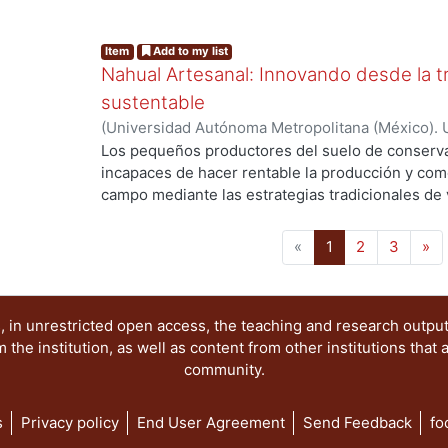
utilizando como medio un archivo digital interact
platillos tradicionales. Este recetario incluye ilu
Item
Add to my list
con los cuales se pretende acercar al lector a la 
Nahual Artesanal: Innovando desde la t
sustentable
(
Universidad Autónoma Metropolitana (México). 
de Servicios de Información.
,
2023-10
)
Sánchez C
Los pequeños productores del suelo de conservac
incapaces de hacer rentable la producción y com
campo mediante las estrategias tradicionales de 
dedicados a la producción agrícola de la ciudad
de emprendimiento social, Nahual Artesanal, com
(current)
«
1
2
3
»
organización entre las personas productoras, qu
posicionamiento individualista empresarial —sin 
rentabilidad— para construir un tejido de colab
 in unrestricted open access, the teaching and research outpu
productores, cooperativas, sociedad civil, academ
he institution, as well as content from other institutions that 
organizaciones que compartan los mismos princip
community.
personas productoras y de Milpa Alta en genera
distintos módulos orientados a acompañar a las 
productos durante todo el proceso productivo, m
s
Privacy policy
End User Agreement
Send Feedback
fo
estrategia que busca construir los puentes entre 