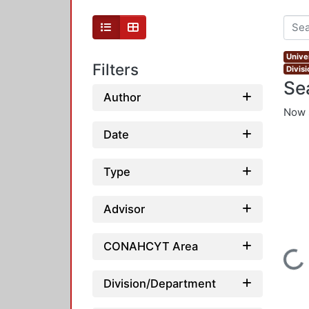
Unive
Filters
Divis
Se
Author
Now 
Date
Type
Advisor
CONAHCYT Area
Loading...
Division/Department