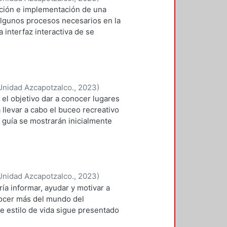
ación e implementación de una
cultura mexicana.
algunos procesos necesarios en la
 interfaz interactiva de se
n el camino a los interesados en
Unidad Azcapotzalco.
,
2023
)
sica Karen
el objetivo dar a conocer lugares
llevar a cabo el buceo recreativo
 guía se mostrarán inicialmente
estinos dentro del país, pero en
iantes, un lugar de nivel
 que ayude a aquellos que van
iajes y vean que no es complicado
Unidad Azcapotzalco.
,
2023
)
e ser un manual, donde seden
ía informar, ayudar y motivar a
l cómo llegar, si te recomendamos
ocer más del mundo del
onde poder comer, hospedarte, que
e estilo de vida sigue presentado
engas después de haber hecho tus
ión, por la cantidad de
ncia poder dar a conocer los