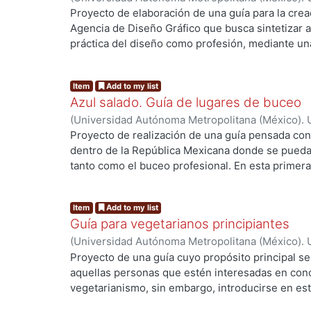
Brígido Torres, Julio Eduardo
Proyecto de elaboración de una guía para la cre
los estados y así empaparnos un poco más de la 
Agencia de Diseño Gráfico que busca sintetizar 
práctica del diseño como profesión, mediante una
describen consejos y herramientas que facilitará
incursionar en el mundo profesional.
Item
Add to my list
Azul salado. Guía de lugares de buceo
(
Universidad Autónoma Metropolitana (México). 
González Elizarrarás, Lizzauli
;
Aguilar Arana, Jes
Proyecto de realización de una guía pensada con 
dentro de la República Mexicana donde se pueda 
tanto como el buceo profesional. En esta primera
once lugares para bucear, existen muchos otros d
esta edición se decidió por 9 lugares para princip
Item
Add to my list
intermedio y uno de nivel avanzado con el fin de
Guía para vegetarianos principiantes
iniciando y no tienen mucha experiencia en los v
(
Universidad Autónoma Metropolitana (México). 
poder llegar a muchos lugares. La guía pretend
Morales Sandoval, Elizabeth
Proyecto de una guía cuyo propósito principal ser
recomendaciones de los sitios de buceo desde e
aquellas personas que estén interesadas en con
o no quesea por carretera, si es seguro o no, d
vegetarianismo, sin embargo, introducirse en est
poder hacer incluso en los tiempos libres que t
muchas dudas y serias dificultades en su adaptac
inmersiones, y creímos que era de suma importa