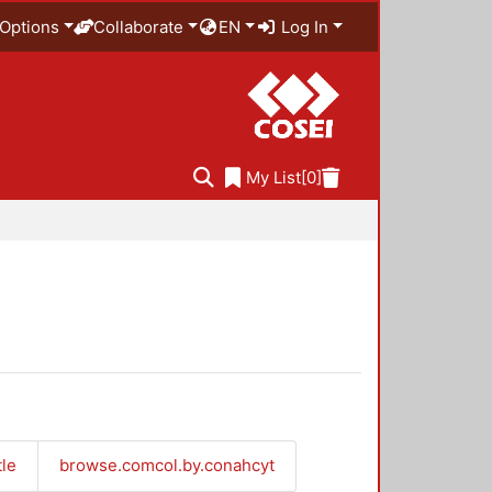
Options
Collaborate
EN
Log In
My List
[0]
tle
browse.comcol.by.conahcyt