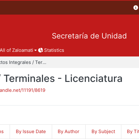
Secretaría de Unidad
All of Zaloamati
Statistics
Proyectos Integrales / Terminales - Licenciatura
/ Terminales - Licenciatura
handle.net/11191/8619
ns
By Issue Date
By Author
By Subject
By Ti