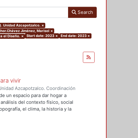
Search
). Unidad Azcapotzalco.
×
uthor.Chávez Jiménez, Marisol
×
Start date: 2023
×
End date: 2023
×
a el Diseño.
×
ara vivir
Unidad Azcapotzalco. Coordinación
 Cruz, Claudia Alondra
;
Arce
de un espacio para dar hogar a
l
análisis del contexto físico, social
ografía, el clima, la historia y la
concepto arquitectónico que
y a las expectativas de los
presentarán los diferentes procesos
aron a cabo para materializar este