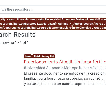
rsity: search.filters.degreegrantor.Universidad Autónoma Metropolitana (México
r: search.filters.author.Arce Lozada, Jazmín Adriana
×
Author: search.filters.a
ion/Department: search.filters.degreedepartment.División de Ciencias y Artes par
arch Results
showing
1 - 1 of 1
Item
Add to my list
Fraccionamiento Atoctli. Un lugar fértil p
(
Universidad Autónoma Metropolitana (México). 
de Servicios de Información.
,
2023-06-30
)
Campa
El presente documento se enfoca en la creación 
Lozada, Jazmín Adriana
;
Chávez Jiménez, Mariso
familias, para lograr este propósito, se realizó un 
y cultural, tomando en cuenta aspectos como la top
cultura local. A partir de ello, se desarrolló un 
responde a las necesidades específicas del lugar 
usuarios finales. A lo largo de este informe, se 
de investigación, diseño y desarrollo que se llev