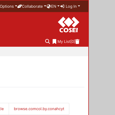
Options
Collaborate
EN
Log In
My List
[0]
tle
browse.comcol.by.conahcyt