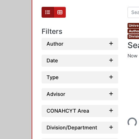
Unive
Filters
Autho
Divis
Se
Author
Now 
Date
Type
Advisor
Loading...
CONAHCYT Area
Division/Department