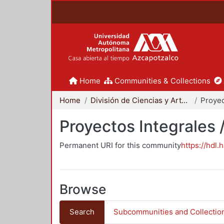
Home
Communities & Collections
Home
División de Ciencias y Artes para el Diseño
Proyectos Integrales 
Permanent URI for this community
https://hdl.
Browse
Search
Subcommunities and Collectio