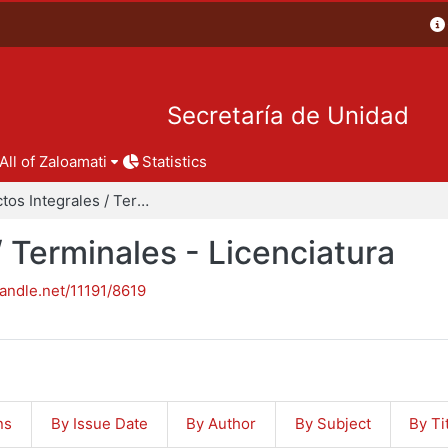
Secretaría de Unidad
All of Zaloamati
Statistics
Proyectos Integrales / Terminales - Licenciatura
/ Terminales - Licenciatura
handle.net/11191/8619
ns
By Issue Date
By Author
By Subject
By Ti