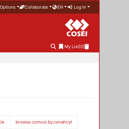
Options
Collaborate
EN
Log In
My List
[0]
tle
browse.comcol.by.conahcyt