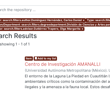
r: search.filters.author.Domínguez Hernández, Carlos Daniel
×
Type: search.filt
ion/Department: search.filters.degreedepartment.División de Ciencias y Artes par
or: search.filters.advisor.Gutiérrez Trapero, Olga Margarita
×
arch Results
showing
1 - 1 of 1
Item
Add to my list
Centro de Investigación AMANALLI
(
Universidad Autónoma Metropolitana (México). 
de Servicios de Información.
,
2024
)
Aguilar Cruz,
El entorno de la Laguna La Piedad en Cuautitlán I
Carlos Daniel
ambientales críticos como la contaminación del a
ilegales y la amenaza a la fauna local. Estos des
calidad de vida de los residentes y en el equilibr
..
trabajo de investigación explora cómo un proye
abordar estos problemas de manera integral . Se
fundamentales como la movilidad, la accesibilidad,