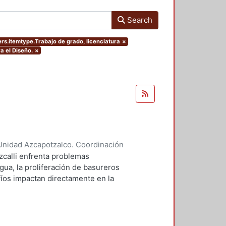
Search
ers.itemtype.Trabajo de grado, licenciatura
×
a el Diseño.
×
Unidad Azcapotzalco. Coordinación
 Liliana
;
Domínguez Hernández,
zcalli enfrenta problemas
gua, la proliferación de basureros
afíos impactan directamente en la
io ecológico de la región. Este
cto de parque urbano puede
 centra en aspectos
 la permeabilidad y la in fluencia