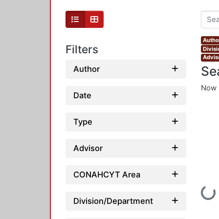
Autho
Filters
Divis
Advis
Se
Author
Now 
Date
Type
Advisor
CONAHCYT Area
Loading.
Division/Department