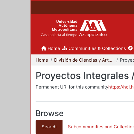
Home
Communities & Collections
Home
División de Ciencias y Artes para el Diseño
Proyectos Integrales 
Permanent URI for this community
https://hdl.
Browse
Search
Subcommunities and Collectio