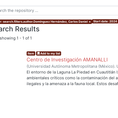
Start date: 2024
r: search.filters.author.Domínguez Hernández, Carlos Daniel
×
arch Results
showing
1 - 1 of 1
Item
Add to my list
Centro de Investigación AMANALLI
(
Universidad Autónoma Metropolitana (México). 
de Servicios de Información.
,
2024
)
Aguilar Cruz,
El entorno de la Laguna La Piedad en Cuautitlán I
Carlos Daniel
ambientales críticos como la contaminación del a
g...
ilegales y la amenaza a la fauna local. Estos des
calidad de vida de los residentes y en el equilibr
trabajo de investigación explora cómo un proye
abordar estos problemas de manera integral . Se
fundamentales como la movilidad, la accesibilidad,
de la intervención en la comunidad local. Al pro