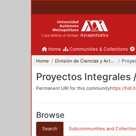
Home
Communities & Collections
Home
División de Ciencias y Artes para el Diseño
Proyectos Integrales 
Permanent URI for this community
https://hdl.
Browse
Search
Subcommunities and Collectio