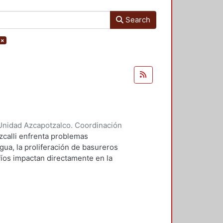
Search
×
Unidad Azcapotzalco. Coordinación
 Liliana
;
Domínguez Hernández,
zcalli enfrenta problemas
gua, la proliferación de basureros
afíos impactan directamente en la
io ecológico de la región. Este
cto de parque urbano puede
 centra en aspectos
 la permeabilidad y la in fluencia
fundizar en estos temas, se busca