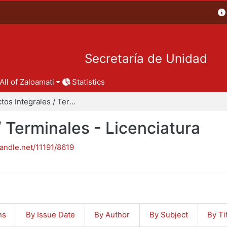
Secretaría de Unidad
All of Zaloamati
Statistics
Proyectos Integrales / Terminales - Licenciatura
/ Terminales - Licenciatura
handle.net/11191/8619
ns
By Issue Date
By Author
By Subject
By Ti