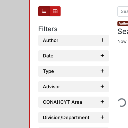
Autho
Filters
Se
Author
Now 
Date
Type
Advisor
Loadin
CONAHCYT Area
Division/Department