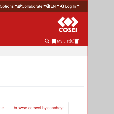
Options
Collaborate
EN
Log In
My List
[0]
tle
browse.comcol.by.conahcyt