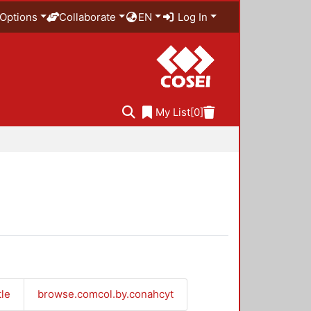
Options
Collaborate
EN
Log In
My List
[0]
tle
browse.comcol.by.conahcyt