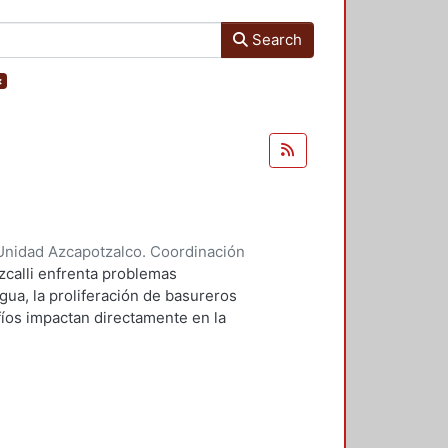
Search
×
Unidad Azcapotzalco. Coordinación
 Liliana
;
Domínguez Hernández,
zcalli enfrenta problemas
gua, la proliferación de basureros
afíos impactan directamente en la
io ecológico de la región. Este
cto de parque urbano puede
 centra en aspectos
 la permeabilidad y la in fluencia
fundizar en estos temas, se busca