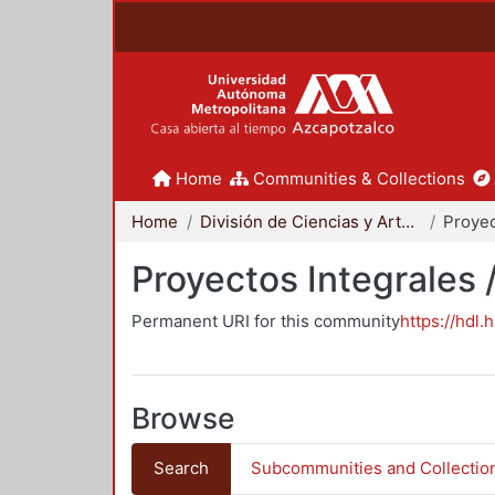
Home
Communities & Collections
Home
División de Ciencias y Artes para el Diseño
Proyectos Integrales 
Permanent URI for this community
https://hdl.
Browse
Search
Subcommunities and Collectio