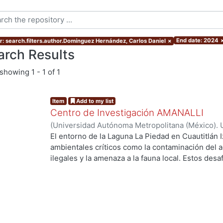
End date: 2024
r: search.filters.author.Domínguez Hernández, Carlos Daniel
×
arch Results
showing
1 - 1 of 1
Item
Add to my list
Centro de Investigación AMANALLI
(
Universidad Autónoma Metropolitana (México). 
de Servicios de Información.
,
2024
)
Aguilar Cruz,
El entorno de la Laguna La Piedad en Cuautitlán I
Carlos Daniel
ambientales críticos como la contaminación del a
ilegales y la amenaza a la fauna local. Estos des
calidad de vida de los residentes y en el equilibr
trabajo de investigación explora cómo un proye
abordar estos problemas de manera integral . Se
fundamentales como la movilidad, la accesibilidad,
de la intervención en la comunidad local. Al pro