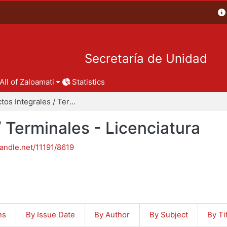
Secretaría de Unidad
All of Zaloamati
Statistics
Proyectos Integrales / Terminales - Licenciatura
/ Terminales - Licenciatura
handle.net/11191/8619
ns
By Issue Date
By Author
By Subject
By Ti