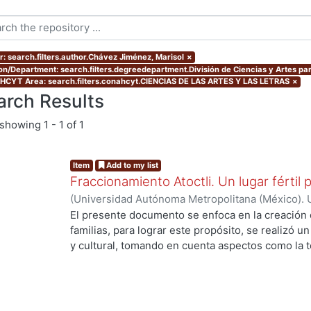
r: search.filters.author.Chávez Jiménez, Marisol
×
ion/Department: search.filters.degreedepartment.División de Ciencias y Artes par
CYT Area: search.filters.conahcyt.CIENCIAS DE LAS ARTES Y LAS LETRAS
×
arch Results
showing
1 - 1 of 1
Item
Add to my list
Fraccionamiento Atoctli. Un lugar fértil p
(
Universidad Autónoma Metropolitana (México). 
de Servicios de Información.
,
2023-06-30
)
Campa
El presente documento se enfoca en la creación 
Lozada, Jazmín Adriana
;
Chávez Jiménez, Mariso
familias, para lograr este propósito, se realizó un 
y cultural, tomando en cuenta aspectos como la top
cultura local. A partir de ello, se desarrolló un 
responde a las necesidades específicas del lugar 
usuarios finales. A lo largo de este informe, se 
de investigación, diseño y desarrollo que se llev