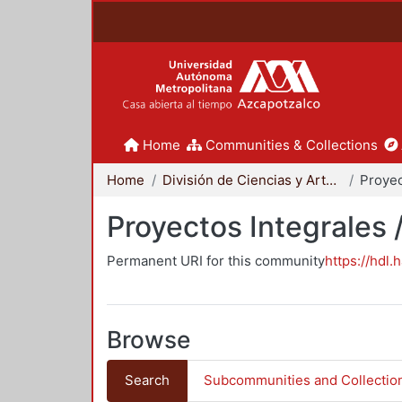
Home
Communities & Collections
Home
División de Ciencias y Artes para el Diseño
Proyectos Integrales 
Permanent URI for this community
https://hdl.
Browse
Search
Subcommunities and Collectio