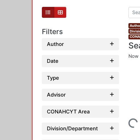
Autho
Filters
Divis
CONAH
Se
Author
Now 
Date
Type
Advisor
CONAHCYT Area
Loading...
Division/Department