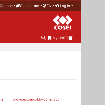
Options
Collaborate
EN
Log In
My List
[0]
tle
browse.comcol.by.conahcyt