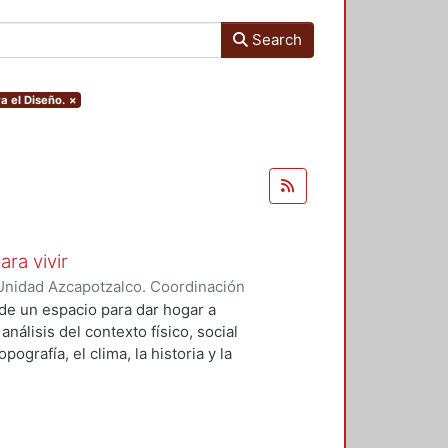
Search
a el Diseño.
×
ara vivir
Unidad Azcapotzalco. Coordinación
 Cruz, Claudia Alondra
;
Arce
de un espacio para dar hogar a
l
análisis del contexto físico, social
ografía, el clima, la historia y la
concepto arquitectónico que
y a las expectativas de los
presentarán los diferentes procesos
aron a cabo para materializar este