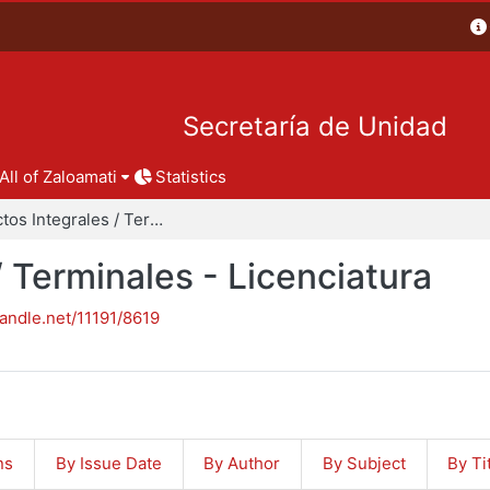
Secretaría de Unidad
All of Zaloamati
Statistics
Proyectos Integrales / Terminales - Licenciatura
/ Terminales - Licenciatura
handle.net/11191/8619
ns
By Issue Date
By Author
By Subject
By Ti