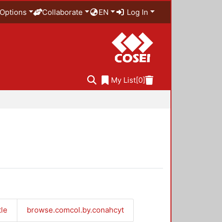
Options
Collaborate
EN
Log In
My List
[0]
tle
browse.comcol.by.conahcyt