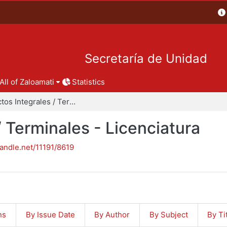
Secretaría de Unidad
All of Zaloamati
Statistics
Proyectos Integrales / Terminales - Licenciatura
/ Terminales - Licenciatura
handle.net/11191/8619
ns
By Issue Date
By Author
By Subject
By Ti