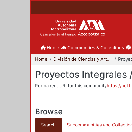
Home
Communities & Collections
Home
División de Ciencias y Artes para el Diseño
Proyectos Integrales 
Permanent URI for this community
https://hdl.
Browse
Search
Subcommunities and Collectio