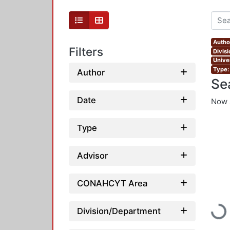
Autho
Filters
Divis
Unive
Type:
Author
Se
Date
Now 
Type
Advisor
CONAHCYT Area
Load
Division/Department