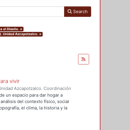
Search
a el Diseño.
×
). Unidad Azcapotzalco.
×
ara vivir
Unidad Azcapotzalco. Coordinación
 Cruz, Claudia Alondra
;
Arce
de un espacio para dar hogar a
l
análisis del contexto físico, social
ografía, el clima, la historia y la
concepto arquitectónico que
y a las expectativas de los
presentarán los diferentes procesos