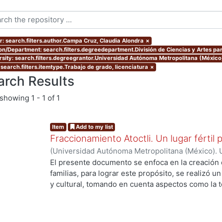
r: search.filters.author.Campa Cruz, Claudia Alondra
×
ion/Department: search.filters.degreedepartment.División de Ciencias y Artes par
rsity: search.filters.degreegrantor.Universidad Autónoma Metropolitana (México
 search.filters.itemtype.Trabajo de grado, licenciatura
×
arch Results
showing
1 - 1 of 1
Item
Add to my list
Fraccionamiento Atoctli. Un lugar fértil p
(
Universidad Autónoma Metropolitana (México). 
de Servicios de Información.
,
2023-06-30
)
Campa
El presente documento se enfoca en la creación 
Lozada, Jazmín Adriana
;
Chávez Jiménez, Mariso
familias, para lograr este propósito, se realizó un 
y cultural, tomando en cuenta aspectos como la top
cultura local. A partir de ello, se desarrolló un 
ing...
responde a las necesidades específicas del lugar 
usuarios finales. A lo largo de este informe, se 