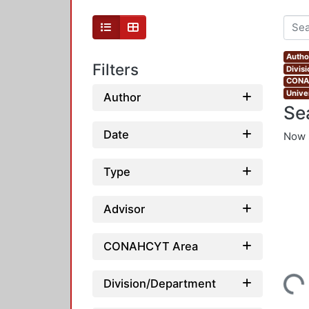
Autho
Filters
Divis
CONAH
Unive
Author
Se
Date
Now 
Type
Advisor
CONAHCYT Area
Loading...
Division/Department