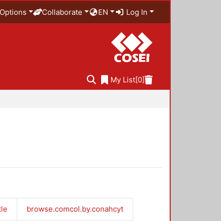
Options
Collaborate
EN
Log In
My List
[0]
tle
browse.comcol.by.conahcyt