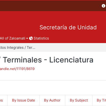
Secretaría de Unidad
All of Zaloamati
Statistics
Proyectos Integrales / Terminales - Licenciatura
/ Terminales - Licenciatura
handle.net/11191/8619
ns
By Issue Date
By Author
By Subject
By Ti