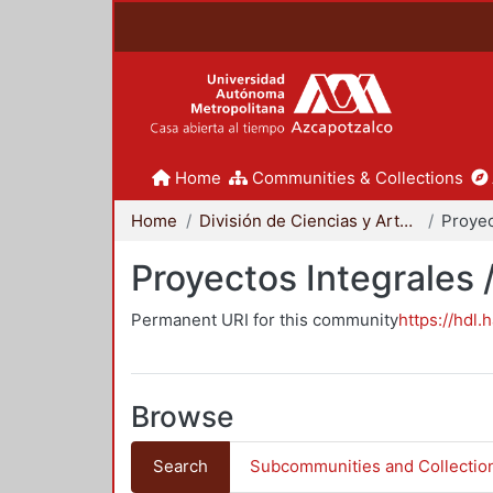
Home
Communities & Collections
Home
División de Ciencias y Artes para el Diseño
Proyectos Integrales 
Permanent URI for this community
https://hdl.
Browse
Search
Subcommunities and Collectio