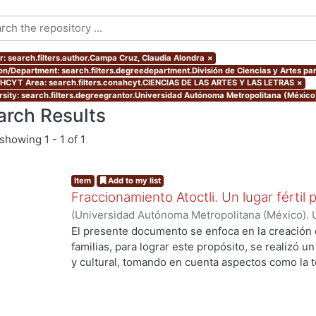
r: search.filters.author.Campa Cruz, Claudia Alondra
×
ion/Department: search.filters.degreedepartment.División de Ciencias y Artes par
CYT Area: search.filters.conahcyt.CIENCIAS DE LAS ARTES Y LAS LETRAS
×
rsity: search.filters.degreegrantor.Universidad Autónoma Metropolitana (México
arch Results
showing
1 - 1 of 1
Item
Add to my list
Fraccionamiento Atoctli. Un lugar fértil p
(
Universidad Autónoma Metropolitana (México). 
de Servicios de Información.
,
2023-06-30
)
Campa
El presente documento se enfoca en la creación 
Lozada, Jazmín Adriana
;
Chávez Jiménez, Mariso
familias, para lograr este propósito, se realizó un 
y cultural, tomando en cuenta aspectos como la top
cultura local. A partir de ello, se desarrolló un 
responde a las necesidades específicas del lugar 
usuarios finales. A lo largo de este informe, se 