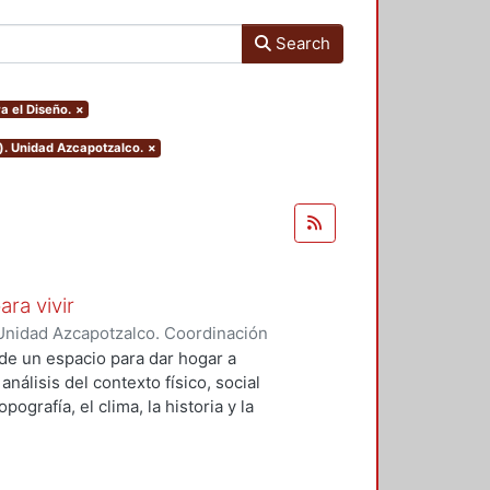
Search
a el Diseño.
×
). Unidad Azcapotzalco.
×
ara vivir
Unidad Azcapotzalco. Coordinación
 Cruz, Claudia Alondra
;
Arce
de un espacio para dar hogar a
l
análisis del contexto físico, social
ografía, el clima, la historia y la
concepto arquitectónico que
y a las expectativas de los
presentarán los diferentes procesos