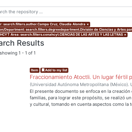
r: search.filters.author.Campa Cruz, Claudia Alondra
×
ion/Department: search.filters.degreedepartment.División de Ciencias y Artes par
CYT Area: search.filters.conahcyt.CIENCIAS DE LAS ARTES Y LAS LETRAS
×
arch Results
showing
1 - 1 of 1
Item
Add to my list
Fraccionamiento Atoctli. Un lugar fértil p
(
Universidad Autónoma Metropolitana (México). 
de Servicios de Información.
,
2023-06-30
)
Campa
El presente documento se enfoca en la creación 
Lozada, Jazmín Adriana
;
Chávez Jiménez, Mariso
familias, para lograr este propósito, se realizó un 
y cultural, tomando en cuenta aspectos como la top
cultura local. A partir de ello, se desarrolló un 
responde a las necesidades específicas del lugar 
usuarios finales. A lo largo de este informe, se 
de investigación, diseño y desarrollo que se llev