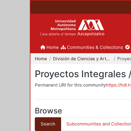
Home
Communities & Collections
Home
División de Ciencias y Artes para el Diseño
Proyectos Integrales 
Permanent URI for this community
https://hdl.
Browse
Search
Subcommunities and Collectio