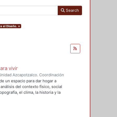
Search
a el Diseño.
×
ara vivir
Unidad Azcapotzalco. Coordinación
 Cruz, Claudia Alondra
;
Arce
de un espacio para dar hogar a
l
análisis del contexto físico, social
ografía, el clima, la historia y la
concepto arquitectónico que
y a las expectativas de los
presentarán los diferentes procesos
aron a cabo para materializar este