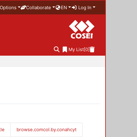
Options
Collaborate
EN
Log In
My List
[0]
tle
browse.comcol.by.conahcyt