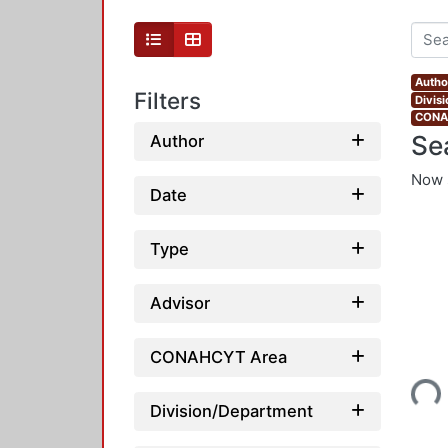
Autho
Filters
Divis
CONAH
Se
Author
Now 
Date
Type
Advisor
Loading...
CONAHCYT Area
Division/Department