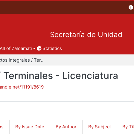
Secretaría de Unidad
All of Zaloamati
Statistics
Proyectos Integrales / Terminales - Licenciatura
/ Terminales - Licenciatura
handle.net/11191/8619
ns
By Issue Date
By Author
By Subject
By Ti