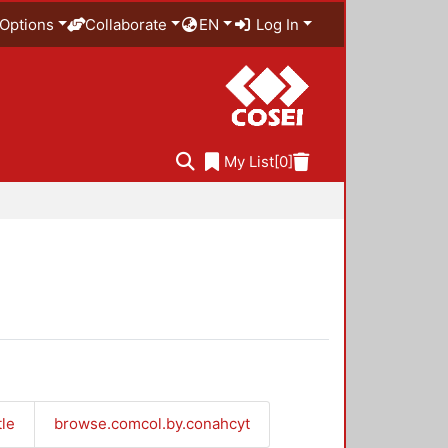
Options
Collaborate
EN
Log In
My List
[0]
tle
browse.comcol.by.conahcyt