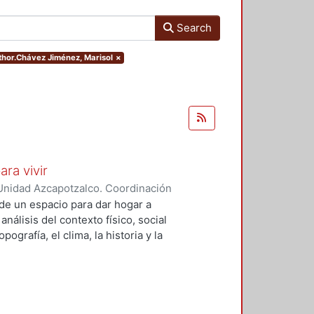
Search
uthor.Chávez Jiménez, Marisol
×
ara vivir
Unidad Azcapotzalco. Coordinación
 Cruz, Claudia Alondra
;
Arce
de un espacio para dar hogar a
l
análisis del contexto físico, social
ografía, el clima, la historia y la
concepto arquitectónico que
y a las expectativas de los
presentarán los diferentes procesos
aron a cabo para materializar este
llada, desde el análisis inicial