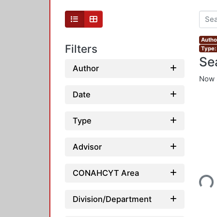
Autho
Filters
Type:
Se
Author
Now 
Date
Type
Advisor
Loading...
CONAHCYT Area
Division/Department