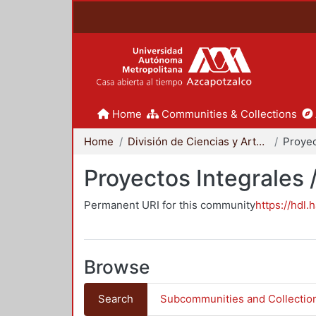
Home
Communities & Collections
Home
División de Ciencias y Artes para el Diseño
Proyectos Integrales 
Permanent URI for this community
https://hdl.
Browse
Search
Subcommunities and Collectio