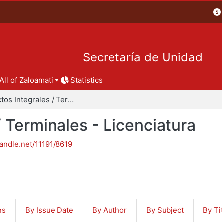
Secretaría de Unidad
All of Zaloamati
Statistics
Proyectos Integrales / Terminales - Licenciatura
/ Terminales - Licenciatura
handle.net/11191/8619
ns
By Issue Date
By Author
By Subject
By Ti