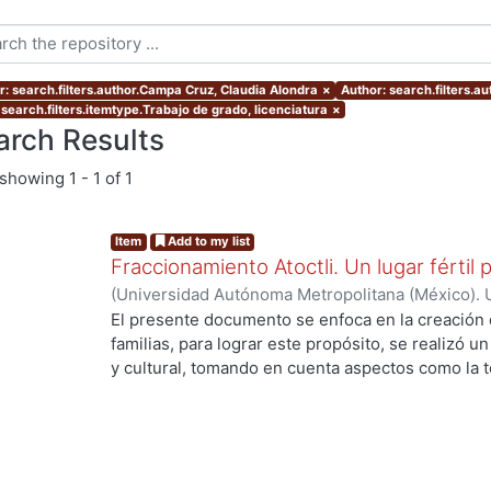
r: search.filters.author.Campa Cruz, Claudia Alondra
×
Author: search.filters.a
 search.filters.itemtype.Trabajo de grado, licenciatura
×
arch Results
showing
1 - 1 of 1
Item
Add to my list
Fraccionamiento Atoctli. Un lugar fértil p
(
Universidad Autónoma Metropolitana (México). 
de Servicios de Información.
,
2023-06-30
)
Campa
El presente documento se enfoca en la creación 
Lozada, Jazmín Adriana
;
Chávez Jiménez, Mariso
familias, para lograr este propósito, se realizó un 
y cultural, tomando en cuenta aspectos como la top
cultura local. A partir de ello, se desarrolló un 
responde a las necesidades específicas del lugar 
usuarios finales. A lo largo de este informe, se 
de investigación, diseño y desarrollo que se llev
proyecto. Cada etapa está abordada de manera deta