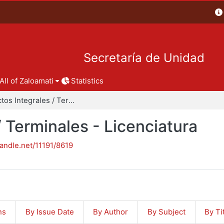
Secretaría de Unidad
All of Zaloamati
Statistics
Proyectos Integrales / Terminales - Licenciatura
/ Terminales - Licenciatura
handle.net/11191/8619
ns
By Issue Date
By Author
By Subject
By Ti