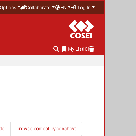
Options
Collaborate
EN
Log In
My List
[0]
tle
browse.comcol.by.conahcyt