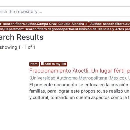
r: search.filters.author.Campa Cruz, Claudia Alondra
×
Author: search.filters.a
ion/Department: search.filters.degreedepartment.División de Ciencias y Artes par
arch Results
showing
1 - 1 of 1
Item
Add to my list
Fraccionamiento Atoctli. Un lugar fértil p
(
Universidad Autónoma Metropolitana (México). 
de Servicios de Información.
,
2023-06-30
)
Campa
El presente documento se enfoca en la creación 
Lozada, Jazmín Adriana
;
Chávez Jiménez, Mariso
familias, para lograr este propósito, se realizó un 
y cultural, tomando en cuenta aspectos como la top
cultura local. A partir de ello, se desarrolló un 
responde a las necesidades específicas del lugar 
usuarios finales. A lo largo de este informe, se 
de investigación, diseño y desarrollo que se llev
proyecto. Cada etapa está abordada de manera deta