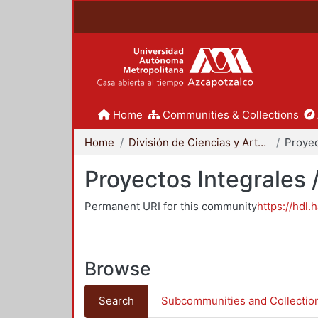
Home
Communities & Collections
Home
División de Ciencias y Artes para el Diseño
Proyectos Integrales 
Permanent URI for this community
https://hdl.
Browse
Search
Subcommunities and Collectio