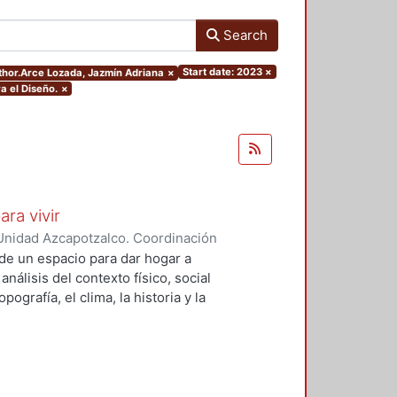
Search
Start date: 2023
×
uthor.Arce Lozada, Jazmín Adriana
×
a el Diseño.
×
ara vivir
Unidad Azcapotzalco. Coordinación
 Cruz, Claudia Alondra
;
Arce
de un espacio para dar hogar a
l
análisis del contexto físico, social
ografía, el clima, la historia y la
concepto arquitectónico que
y a las expectativas de los
presentarán los diferentes procesos
aron a cabo para materializar este
llada, desde el análisis inicial