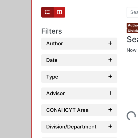
Autho
Filters
Divis
Se
Author
Now 
Date
Type
Advisor
Loading...
CONAHCYT Area
Division/Department