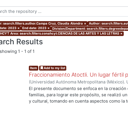
r: search.filters.author.Campa Cruz, Claudia Alondra
×
Author: search.filters.a
 date: 2023
×
End date: 2023
×
Division/Department: search.filters.degreedepar
CYT Area: search.filters.conahcyt.CIENCIAS DE LAS ARTES Y LAS LETRAS
×
arch Results
showing
1 - 1 of 1
Item
Add to my list
Fraccionamiento Atoctli. Un lugar fértil p
(
Universidad Autónoma Metropolitana (México). 
de Servicios de Información.
,
2023-06-30
)
Campa
El presente documento se enfoca en la creación 
Lozada, Jazmín Adriana
;
Chávez Jiménez, Mariso
familias, para lograr este propósito, se realizó un 
y cultural, tomando en cuenta aspectos como la top
cultura local. A partir de ello, se desarrolló un 
responde a las necesidades específicas del lugar 
usuarios finales. A lo largo de este informe, se 
de investigación, diseño y desarrollo que se llev