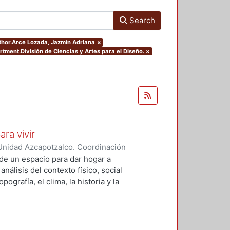
Search
uthor.Arce Lozada, Jazmín Adriana
×
tment.División de Ciencias y Artes para el Diseño.
×
ara vivir
Unidad Azcapotzalco. Coordinación
 Cruz, Claudia Alondra
;
Arce
de un espacio para dar hogar a
l
análisis del contexto físico, social
ografía, el clima, la historia y la
concepto arquitectónico que
y a las expectativas de los
presentarán los diferentes procesos
aron a cabo para materializar este