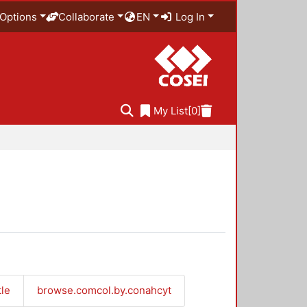
Options
Collaborate
EN
Log In
My List
[0]
tle
browse.comcol.by.conahcyt