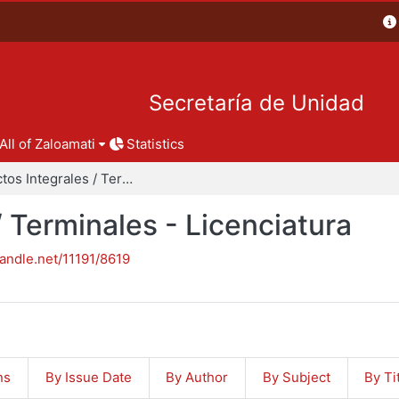
Secretaría de Unidad
All of Zaloamati
Statistics
Proyectos Integrales / Terminales - Licenciatura
/ Terminales - Licenciatura
handle.net/11191/8619
ns
By Issue Date
By Author
By Subject
By Ti