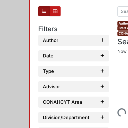
Autho
Filters
Start
CONAH
Se
Author
Now 
Date
Type
Advisor
CONAHCYT Area
Loading...
Division/Department