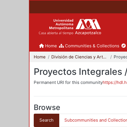
Home
Communities & Collections
Home
División de Ciencias y Artes para el Diseño
Proyectos Integrales 
Permanent URI for this community
https://hdl.
Browse
Search
Subcommunities and Collectio