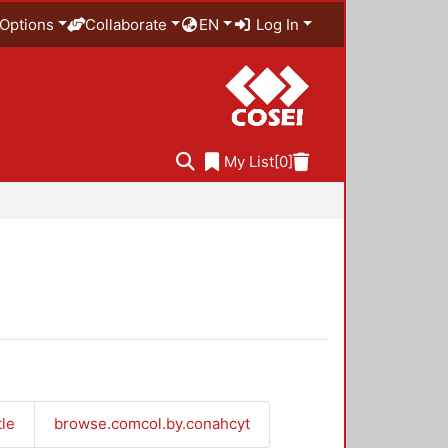
Options
Collaborate
EN
Log In
My List
[0]
tle
browse.comcol.by.conahcyt