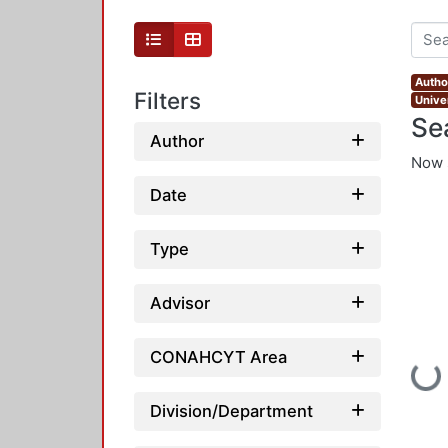
Autho
Filters
Unive
Se
Author
Now 
Date
Type
Advisor
CONAHCYT Area
Loadin
Division/Department