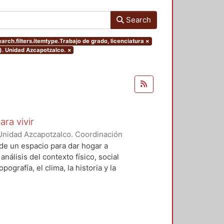
Search
arch.filters.itemtype.Trabajo de grado, licenciatura
×
). Unidad Azcapotzalco.
×
ara vivir
Unidad Azcapotzalco. Coordinación
 Cruz, Claudia Alondra
;
Arce
de un espacio para dar hogar a
l
análisis del contexto físico, social
ografía, el clima, la historia y la
concepto arquitectónico que
y a las expectativas de los
presentarán los diferentes procesos
aron a cabo para materializar este
llada, desde el análisis inicial