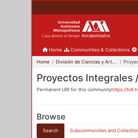
Home
Communities & Collections
Home
División de Ciencias y Artes para el Diseño
Proyectos Integrales 
Permanent URI for this community
https://hdl.
Browse
Search
Subcommunities and Collectio