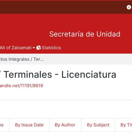
Secretaría de Unidad
All of Zaloamati
Statistics
Proyectos Integrales / Terminales - Licenciatura
/ Terminales - Licenciatura
handle.net/11191/8619
ns
By Issue Date
By Author
By Subject
By Ti