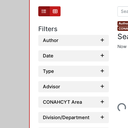
Autho
Filters
CONAH
Se
Author
Now 
Date
Type
Advisor
Loading...
CONAHCYT Area
Division/Department