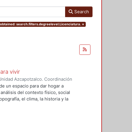
Search
obtained: search.filters.degreelevel.Licenciatura.
×
ara vivir
Unidad Azcapotzalco. Coordinación
 Cruz, Claudia Alondra
;
Arce
de un espacio para dar hogar a
l
análisis del contexto físico, social
ografía, el clima, la historia y la
concepto arquitectónico que
y a las expectativas de los
presentarán los diferentes procesos
aron a cabo para materializar este
llada, desde el análisis inicial