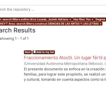
r: search.filters.author.Arce Lozada, Jazmín Adriana
×
Has files: Yes
×
Degree 
CYT Area: search.filters.conahcyt.CIENCIAS DE LAS ARTES Y LAS LETRAS
×
arch Results
showing
1 - 1 of 1
Item
Add to my list
Fraccionamiento Atoctli. Un lugar fértil p
(
Universidad Autónoma Metropolitana (México). 
de Servicios de Información.
,
2023-06-30
)
Campa
El presente documento se enfoca en la creación 
Lozada, Jazmín Adriana
;
Chávez Jiménez, Mariso
familias, para lograr este propósito, se realizó un 
y cultural, tomando en cuenta aspectos como la top
cultura local. A partir de ello, se desarrolló un 
responde a las necesidades específicas del lugar 
usuarios finales. A lo largo de este informe, se 
de investigación, diseño y desarrollo que se llev
proyecto. Cada etapa está abordada de manera deta