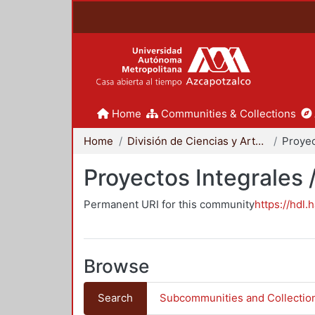
Home
Communities & Collections
Home
División de Ciencias y Artes para el Diseño
Proyectos Integrales 
Permanent URI for this community
https://hdl.
Browse
Search
Subcommunities and Collectio