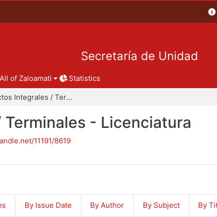
Secretaría de Unidad
All of Zaloamati
Statistics
Proyectos Integrales / Terminales - Licenciatura
/ Terminales - Licenciatura
handle.net/11191/8619
ns
By Issue Date
By Author
By Subject
By Ti