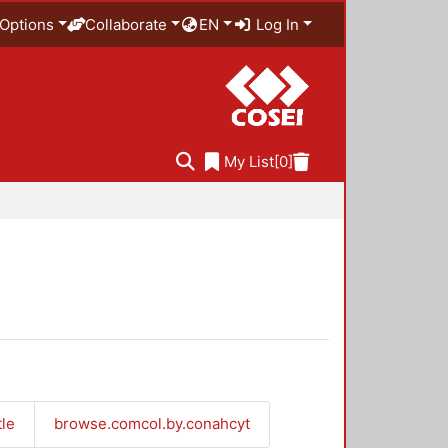
Options
Collaborate
EN
Log In
My List
[0]
tle
browse.comcol.by.conahcyt