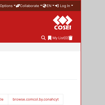
Options
Collaborate
EN
Log In
My List
[0]
tle
browse.comcol.by.conahcyt