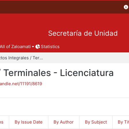
Secretaría de Unidad
All of Zaloamati
Statistics
Proyectos Integrales / Terminales - Licenciatura
/ Terminales - Licenciatura
handle.net/11191/8619
ns
By Issue Date
By Author
By Subject
By Ti