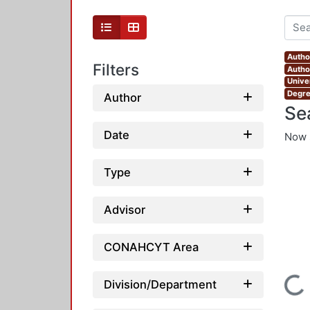
Autho
Filters
Autho
Unive
Degre
Author
Se
Date
Now 
Type
Advisor
CONAHCYT Area
Loading...
Division/Department