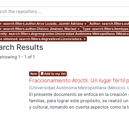
r: search.filters.author.Arce Lozada, Jazmín Adriana
×
Author: search.filters.a
r: search.filters.author.Chávez Jiménez, Marisol
×
Type: search.filters.itemtype
rsity: search.filters.degreegrantor.Universidad Autónoma Metropolitana (México
e obtained: search.filters.degreelevel.Licenciatura.
×
arch Results
showing
1 - 1 of 1
Item
Add to my list
Fraccionamiento Atoctli. Un lugar fértil p
(
Universidad Autónoma Metropolitana (México). 
de Servicios de Información.
,
2023-06-30
)
Campa
El presente documento se enfoca en la creación 
Lozada, Jazmín Adriana
;
Chávez Jiménez, Mariso
familias, para lograr este propósito, se realizó un 
y cultural, tomando en cuenta aspectos como la top
cultura local. A partir de ello, se desarrolló un 
responde a las necesidades específicas del lugar 
usuarios finales. A lo largo de este informe, se 