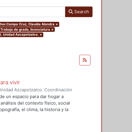
Search
uthor.Campa Cruz, Claudia Alondra
×
.Trabajo de grado, licenciatura
×
). Unidad Azcapotzalco.
×
ara vivir
Unidad Azcapotzalco. Coordinación
 Cruz, Claudia Alondra
;
Arce
de un espacio para dar hogar a
l
análisis del contexto físico, social
ografía, el clima, la historia y la
concepto arquitectónico que
y a las expectativas de los
presentarán los diferentes procesos