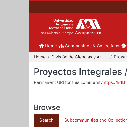
Home
Communities & Collections
Home
División de Ciencias y Artes para el Diseño
Proyectos Integrales 
Permanent URI for this community
https://hdl.
Browse
Search
Subcommunities and Collectio