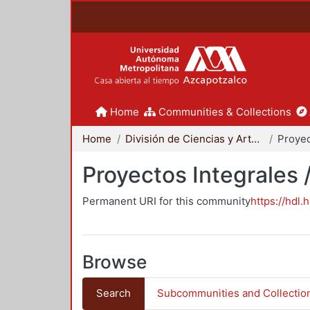
Home
Communities & Collections
Home
División de Ciencias y Artes para el Diseño
Proyectos Integrales 
Permanent URI for this community
https://hdl.
Browse
Search
Subcommunities and Collectio