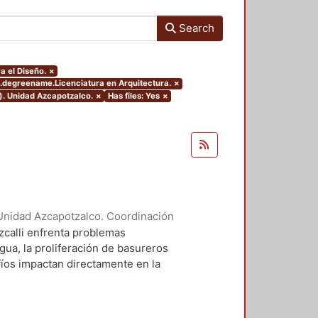
Search
a el Diseño.
×
s.degreename.Licenciatura en Arquitectura.
×
). Unidad Azcapotzalco.
×
Has files: Yes
×
Unidad Azcapotzalco. Coordinación
 Liliana
;
Domínguez Hernández,
zcalli enfrenta problemas
gua, la proliferación de basureros
afíos impactan directamente en la
io ecológico de la región. Este
cto de parque urbano puede
 centra en aspectos