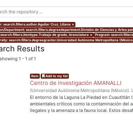
: search.filters.author.Aguilar Cruz, Liliana
×
ion/Department: search.filters.degreedepartment.División de Ciencias y Artes par
 search.filters.itemtype.Trabajo de grado, licenciatura
×
Program: search.filter
rsity: search.filters.degreegrantor.Universidad Autónoma Metropolitana (México
arch Results
showing
1 - 1 of 1
Item
Add to my list
Centro de Investigación AMANALLI
(
Universidad Autónoma Metropolitana (México). 
de Servicios de Información.
,
2024
)
Aguilar Cruz,
El entorno de la Laguna La Piedad en Cuautitlán I
Carlos Daniel
ambientales críticos como la contaminación del a
ilegales y la amenaza a la fauna local. Estos des
calidad de vida de los residentes y en el equilibr
trabajo de investigación explora cómo un proye
abordar estos problemas de manera integral . Se