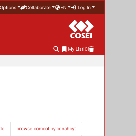
Options
Collaborate
EN
Log In
My List
[0]
tle
browse.comcol.by.conahcyt