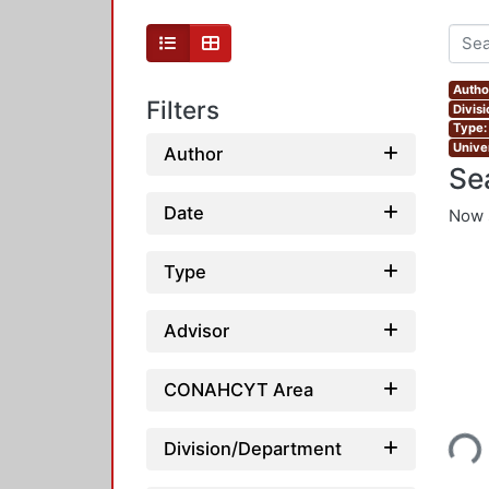
Author
Filters
Divis
Type:
Unive
Author
Se
Date
Now 
Type
Advisor
CONAHCYT Area
Loading...
Division/Department