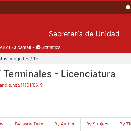
Secretaría de Unidad
All of Zaloamati
Statistics
Proyectos Integrales / Terminales - Licenciatura
/ Terminales - Licenciatura
handle.net/11191/8619
ns
By Issue Date
By Author
By Subject
By Ti