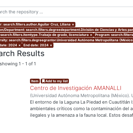
: search.filters.author.Aguilar Cruz, Liliana
×
ion/Department: search.filters.degreedepartment.División de Ciencias y Artes par
 search.filters.itemtype.Trabajo de grado, licenciatura
×
Program: search.filter
rsity: search.filters.degreegrantor.Universidad Autónoma Metropolitana (México
 date: 2024
×
End date: 2024
×
arch Results
showing
1 - 1 of 1
Item
Add to my list
Centro de Investigación AMANALLI
(
Universidad Autónoma Metropolitana (México). 
de Servicios de Información.
,
2024
)
Aguilar Cruz,
El entorno de la Laguna La Piedad en Cuautitlán I
Carlos Daniel
ambientales críticos como la contaminación del a
ilegales y la amenaza a la fauna local. Estos des
calidad de vida de los residentes y en el equilibr
trabajo de investigación explora cómo un proye