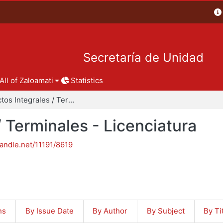
Secretaría de Unidad
All of Zaloamati
Statistics
Proyectos Integrales / Terminales - Licenciatura
/ Terminales - Licenciatura
handle.net/11191/8619
ns
By Issue Date
By Author
By Subject
By Ti