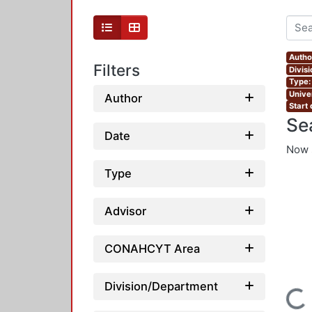
Author
Filters
Divis
Type:
Unive
Author
Start
Se
Date
Now 
Type
Advisor
CONAHCYT Area
Division/Department
Loading...