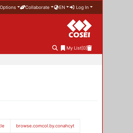
Options
Collaborate
EN
Log In
My List
[0]
tle
browse.comcol.by.conahcyt