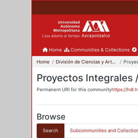
Home
Communities & Collections
Home
División de Ciencias y Artes para el Diseño
Proyectos Integrales 
Permanent URI for this community
https://hdl.
Browse
Search
Subcommunities and Collectio