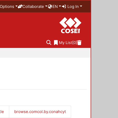
Options
Collaborate
EN
Log In
My List
[0]
tle
browse.comcol.by.conahcyt