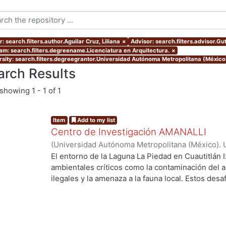
: search.filters.author.Aguilar Cruz, Liliana
×
Advisor: search.filters.advisor.Gu
am: search.filters.degreename.Licenciatura en Arquitectura.
×
rsity: search.filters.degreegrantor.Universidad Autónoma Metropolitana (México
arch Results
showing
1 - 1 of 1
Item
Add to my list
Centro de Investigación AMANALLI
(
Universidad Autónoma Metropolitana (México). 
de Servicios de Información.
,
2024
)
Aguilar Cruz,
El entorno de la Laguna La Piedad en Cuautitlán I
Carlos Daniel
ambientales críticos como la contaminación del a
ilegales y la amenaza a la fauna local. Estos des
calidad de vida de los residentes y en el equilibr
trabajo de investigación explora cómo un proye
abordar estos problemas de manera integral . Se
fundamentales como la movilidad, la accesibilidad,