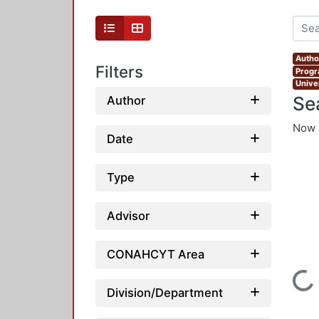
Author
Filters
Progr
Unive
Se
Author
Now 
Date
Type
Advisor
CONAHCYT Area
Loading...
Division/Department