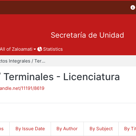
Secretaría de Unidad
All of Zaloamati
Statistics
Proyectos Integrales / Terminales - Licenciatura
/ Terminales - Licenciatura
handle.net/11191/8619
ns
By Issue Date
By Author
By Subject
By Ti