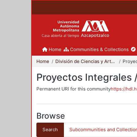
Home
Communities & Collections
Home
División de Ciencias y Artes para el Diseño
Proyectos Integrales 
Permanent URI for this community
https://hdl.
Browse
Search
Subcommunities and Collectio