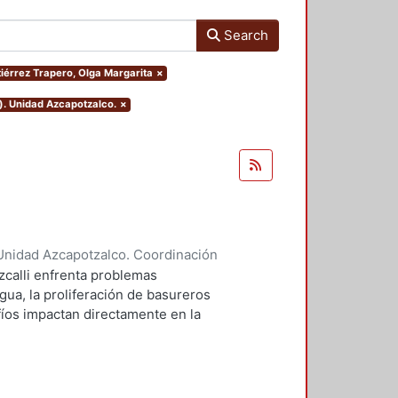
Search
tiérrez Trapero, Olga Margarita
×
). Unidad Azcapotzalco.
×
Unidad Azcapotzalco. Coordinación
 Liliana
;
Domínguez Hernández,
zcalli enfrenta problemas
gua, la proliferación de basureros
afíos impactan directamente en la
io ecológico de la región. Este
cto de parque urbano puede
 centra en aspectos
 la permeabilidad y la in fluencia