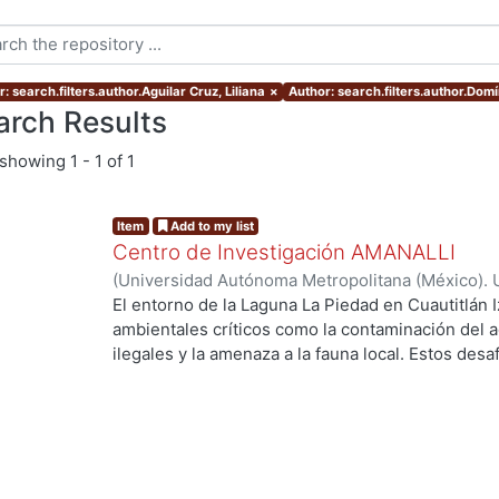
: search.filters.author.Aguilar Cruz, Liliana
×
Author: search.filters.author.Dom
arch Results
showing
1 - 1 of 1
Item
Add to my list
Centro de Investigación AMANALLI
(
Universidad Autónoma Metropolitana (México). 
de Servicios de Información.
,
2024
)
Aguilar Cruz,
El entorno de la Laguna La Piedad en Cuautitlán I
Carlos Daniel
ambientales críticos como la contaminación del a
ilegales y la amenaza a la fauna local. Estos des
calidad de vida de los residentes y en el equilibr
trabajo de investigación explora cómo un proye
abordar estos problemas de manera integral . Se
fundamentales como la movilidad, la accesibilidad,
de la intervención en la comunidad local. Al pro