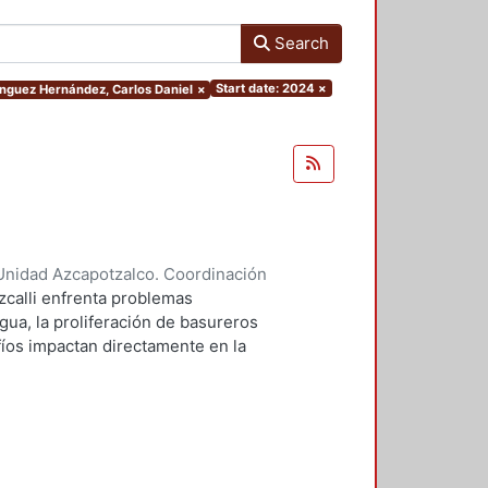
Search
Start date: 2024
×
ínguez Hernández, Carlos Daniel
×
Unidad Azcapotzalco. Coordinación
 Liliana
;
Domínguez Hernández,
zcalli enfrenta problemas
gua, la proliferación de basureros
afíos impactan directamente en la
io ecológico de la región. Este
cto de parque urbano puede
 centra en aspectos
 la permeabilidad y la in fluencia
fundizar en estos temas, se busca