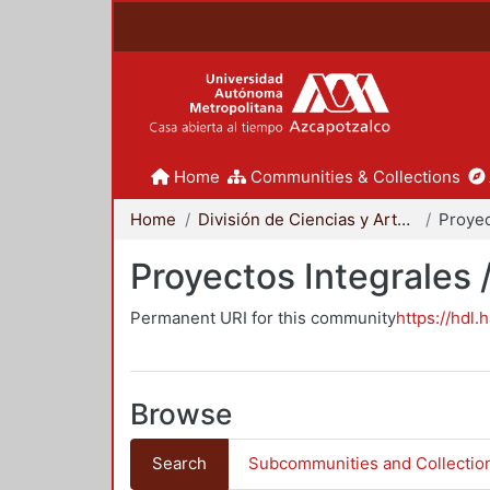
Home
Communities & Collections
Home
División de Ciencias y Artes para el Diseño
Proyectos Integrales 
Permanent URI for this community
https://hdl.
Browse
Search
Subcommunities and Collectio