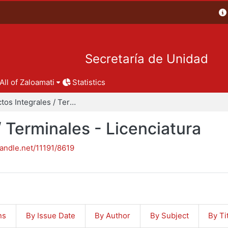
Secretaría de Unidad
All of Zaloamati
Statistics
Proyectos Integrales / Terminales - Licenciatura
/ Terminales - Licenciatura
handle.net/11191/8619
ns
By Issue Date
By Author
By Subject
By Ti