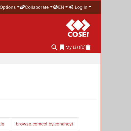
Options
Collaborate
EN
Log In
My List
[0]
tle
browse.comcol.by.conahcyt