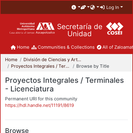
Log In
Secretaría de
Unidad
Home
Communities & Collections
All of Zaloamat
Home
División de Ciencias y Artes para el Diseño
Proyectos Integrales / Terminales - Licenciatura
Browse by Title
Proyectos Integrales / Terminales
- Licenciatura
Permanent URI for this community
https://hdl.handle.net/11191/8619
Browse