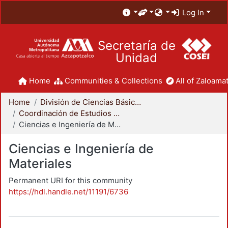
Log In
Secretaría de
Unidad
Home
Communities & Collections
All of Zaloamat
Home
División de Ciencias Básicas e Ingeniería
Coordinación de Estudios de Posgrado - CBI
Ciencias e Ingeniería de Materiales
Ciencias e Ingeniería de
Materiales
Permanent URI for this community
https://hdl.handle.net/11191/6736