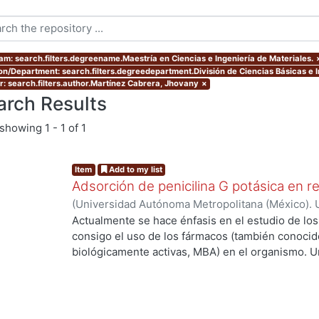
am: search.filters.degreename.Maestría en Ciencias e Ingeniería de Materiales.
ion/Department: search.filters.degreedepartment.División de Ciencias Básicas e I
r: search.filters.author.Martínez Cabrera, Jhovany
×
arch Results
showing
1 - 1 of 1
Item
Add to my list
Adsorción de penicilina G potásica en r
(
Universidad Autónoma Metropolitana (México). 
de Servicios de Información.
,
2021-04
)
Martínez
Actualmente se hace énfasis en el estudio de lo
consigo el uso de los fármacos (también conoci
biológicamente activas, MBA) en el organismo. U
de las MBA al ser ingeridas y a su vez metaboli
elevada concentración cuando salen del organis
llega al sitio de acción. Debido a lo anterior se
importantes: 1) efectos tóxicos en el hígado y lo