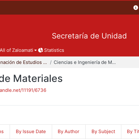
Secretaría de Unidad
All of Zaloamati
Statistics
Coordinación de Estudios de Posgrado - CBI
Ciencias e Ingeniería de Materiales
 de Materiales
handle.net/11191/6736
ns
By Issue Date
By Author
By Subject
By Ti