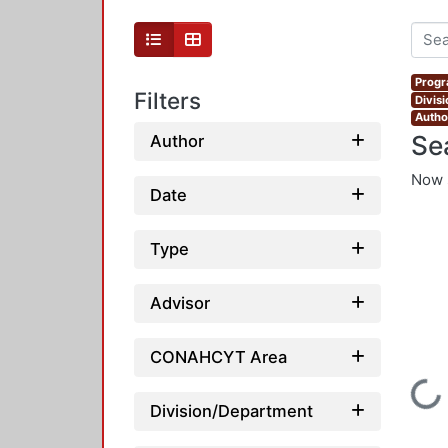
Progr
Filters
Divis
Autho
Se
Author
Now 
Date
Type
Advisor
CONAHCYT Area
Loading...
Division/Department