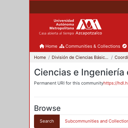
Home
Communities & Collections
Home
División de Ciencias Básicas e Ingeniería
Ciencias e Ingeniería
Permanent URI for this community
https://hdl.
Browse
Search
Subcommunities and Collectio