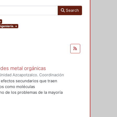
Search
×
ngeniería.
×
edes metal orgánicas
Unidad Azcapotzalco. Coordinación
 Cabrera, Jhovany
s efectos secundarios que traen
dos como moléculas
no de los problemas de la mayoría
zadas, es que se desechan en una
mo y sólo una pequeña cantidad
 generan dos problemáticas
s riñones y 2) la contaminación de