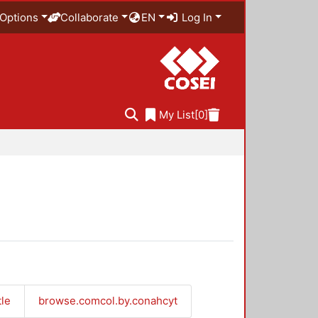
Options
Collaborate
EN
Log In
My List
[0]
tle
browse.comcol.by.conahcyt