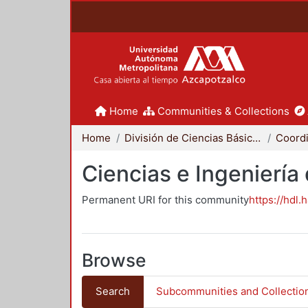
Home
Communities & Collections
Home
División de Ciencias Básicas e Ingeniería
Ciencias e Ingeniería
Permanent URI for this community
https://hdl.
Browse
Search
Subcommunities and Collectio