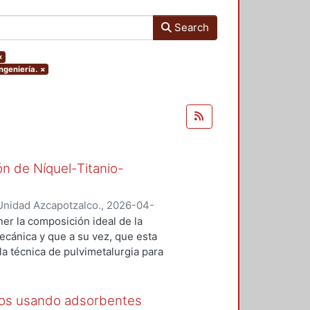
Search
×
ngeniería.
×
ón de Níquel-Titanio-
Unidad Azcapotzalco.
,
2026-04-
er la composición ideal de la
ecánica y que a su vez, que esta
a técnica de pulvimetalurgia para
ísticas de procesamiento de esta
orfología microestructural
ánicas elevadas y homogéneas,
sos usando adsorbentes