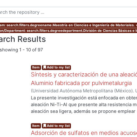
am: search.filters.degreename.Maestría en Ciencias e Ingeniería de Materiales.
ion/Department: search.filters.degreedepartment.División de Ciencias Básicas e I
arch Results
showing
1 - 10 of 97
Item
Add to my list
Síntesis y caracterización de una aleaci
Aluminio fabricada por pulvimetalurgia
(
Universidad Autónoma Metropolitana (México). 
09
)
Guillen Rodríguez, Diego Sinuhe
La presente investigación está enfocada en obten
aleación Ni-Ti-Al que presente alta resistencia m
aleación sea ligera, además se propone emplear l
ng...
fabricar estas aleaciones, dado que las caracter
técnica nos garantiza el obtener productos con m
Item
Add to my list
homogénea lo cual se asocia a propiedades mec
Adsorción de sulfatos en medios acuo