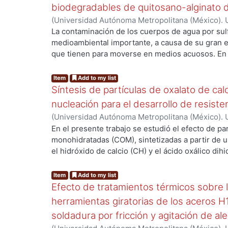
finalmente aunado a esto, se espera encontrar el
biodegradables de quitosano-alginato d
optimizar las propiedades mecánicas de la aleaci
(
Universidad Autónoma Metropolitana (México). 
09
)
García Camacho, Germán Gustavo
La contaminación de los cuerpos de agua por su
medioambiental importante, a causa de su gran es
que tienen para moverse en medios acuosos. En e
ng...
constituye una alternativa eficiente y ambienta
cuando se emplean materiales sostenibles. Por lo
Item
Add to my list
sintetizaron pellets biodegradables para eliminar
Síntesis de partículas de oxalato de cal
matriz polimérica híbrida de quitosano (Q) y algin
nucleación para el desarrollo de resist
QA. Luego, se le agregaron iones cobre para con
(
Universidad Autónoma Metropolitana (México). 
su afinidad con especies aniónicas como los ione
Calixto Rivas, Crhistian Ivan
En el presente trabajo se estudió el efecto de par
pellets QA y QA-Cu fueron caracterizados fisico
monohidratadas (COM), sintetizadas a partir de
proceso de adsorción mediante difracción de rayo
el hidróxido de calcio (CH) y el ácido oxálico dihi
por Transformada de Fourier (FTIR), espectrosco
ng...
hidratación y desarrollo de resistencia a la comp
rayos X, microscopía electrónica de barrido con 
parcial del cemento (5%) con las partículas COM.
Item
Add to my list
dispersión de energía, porosimetría por intrusión
sintetizaron usando tres relaciones estequiométr
Efecto de tratamientos térmicos sobre l
termogravimétrico acoplado a FTIR, determinació
(1:1), ii) P2Caox (1:1.5) y iii) P3Caox (1.5:1). La c
potencial zeta, factor de hinchamiento, y espect
herramientas giratorias de los aceros H1
microestructural de las partículas se realizó med
plasma acoplado inductivamente. El análisis post
soldadura por fricción y agitación de a
difracción de rayos X (DRX), espectroscopia de i
cambios en la química superficial y en el potenci