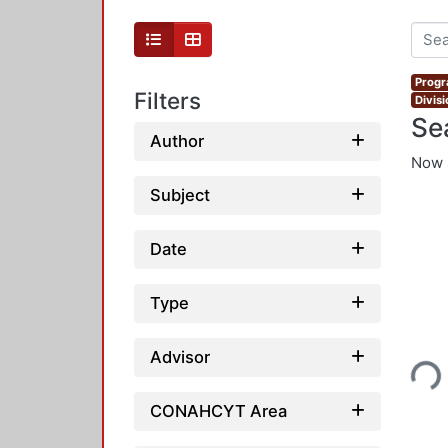
Progr
Filters
Divis
Se
Author
Now 
Subject
Date
Type
Advisor
Loadi
CONAHCYT Area