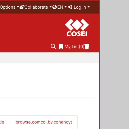
Options
Collaborate
EN
Log In
My List
[0]
tle
browse.comcol.by.conahcyt