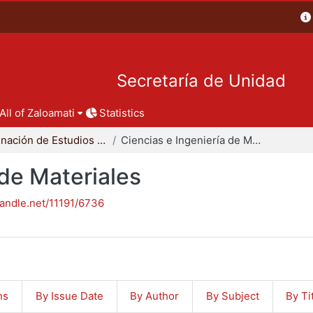
Secretaría de Unidad
All of Zaloamati
Statistics
Coordinación de Estudios de Posgrado - CBI
Ciencias e Ingeniería de Materiales
 de Materiales
handle.net/11191/6736
ns
By Issue Date
By Author
By Subject
By Ti