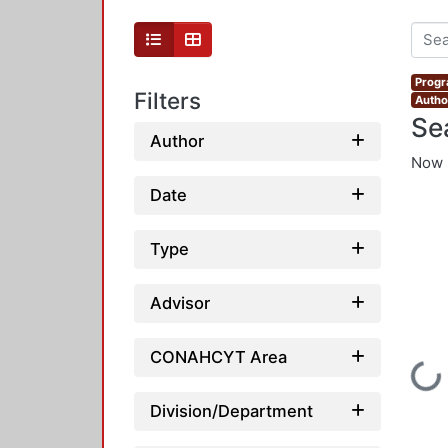
Progr
Filters
Autho
Se
Author
Now 
Date
Type
Advisor
CONAHCYT Area
Loading...
Division/Department