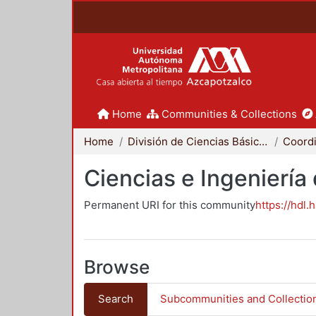
Home
Communities & Collections
Home
División de Ciencias Básicas e Ingeniería
Ciencias e Ingeniería
Permanent URI for this community
https://hdl.
Browse
Search
Subcommunities and Collectio