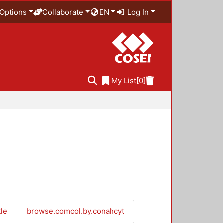
Options
Collaborate
EN
Log In
My List
[0]
tle
browse.comcol.by.conahcyt