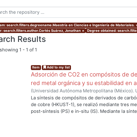
am: search.filters.degreename.Maestría en Ciencias e Ingeniería de Materiales.
r: search.filters.author.Cortés Suárez, Jonathan
×
Degree obtained: search.filte
arch Results
showing
1 - 1 of 1
Item
Add to my list
Adsorción de CO2 en compósitos de de
red metal orgánica y su estabilidad en 
(
Universidad Autónoma Metropolitana (México). 
de Servicios de Información.
,
2019-06
)
Cortés Su
La síntesis de compósitos de derivados de carbó
de cobre (HKUST-1), se realizó mediante tres m
post-síntesis (PS) e in-situ (IS). Mediante la sín
propiedades de los compósitos cuando se realiz
componentes, la estructura de la MOF se preserv
de difracción de rayos X (DRX). En la PS el mater