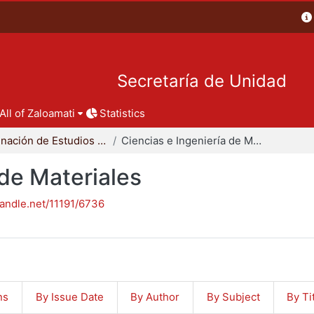
Secretaría de Unidad
All of Zaloamati
Statistics
Coordinación de Estudios de Posgrado - CBI
Ciencias e Ingeniería de Materiales
 de Materiales
handle.net/11191/6736
ns
By Issue Date
By Author
By Subject
By Ti