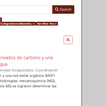
Search
×
rs.degreelevel.Maestría.
×
Has files: Yes
×
rivados de carbono y una
agua
Unidad Azcapotzalco. Coordinación
árez, Jonathan
n y una red metal orgánica (MOF)
etodologías: mecanoquímica (MQ),
tesis MQ se lograron determinar las
a una mezcla mecánica de los
ó, de acuerdo con los resultados
ial carbonoso se agrega a la MOF,