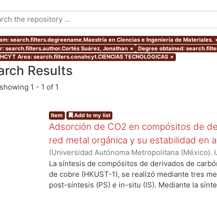
am: search.filters.degreename.Maestría en Ciencias e Ingeniería de Materiales.
r: search.filters.author.Cortés Suárez, Jonathan
×
Degree obtained: search.filte
CYT Area: search.filters.conahcyt.CIENCIAS TECNOLÓGICAS
×
arch Results
showing
1 - 1 of 1
Item
Add to my list
Adsorción de CO2 en compósitos de de
red metal orgánica y su estabilidad en 
(
Universidad Autónoma Metropolitana (México). 
de Servicios de Información.
,
2019-06
)
Cortés Su
La síntesis de compósitos de derivados de carbó
de cobre (HKUST-1), se realizó mediante tres m
post-síntesis (PS) e in-situ (IS). Mediante la sín
propiedades de los compósitos cuando se realiz
componentes, la estructura de la MOF se preserv
de difracción de rayos X (DRX). En la PS el mater