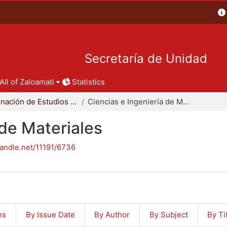
Secretaría de Unidad
All of Zaloamati
Statistics
Coordinación de Estudios de Posgrado - CBI
Ciencias e Ingeniería de Materiales
 de Materiales
handle.net/11191/6736
ns
By Issue Date
By Author
By Subject
By Ti