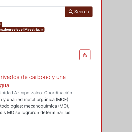
Search
×
rs.degreelevel.Maestría.
×
rivados de carbono y una
agua
Unidad Azcapotzalco. Coordinación
árez, Jonathan
n y una red metal orgánica (MOF)
etodologías: mecanoquímica (MQ),
tesis MQ se lograron determinar las
a una mezcla mecánica de los
ó, de acuerdo con los resultados
ial carbonoso se agrega a la MOF,