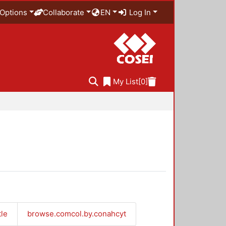
Options
Collaborate
EN
Log In
My List
[0]
tle
browse.comcol.by.conahcyt