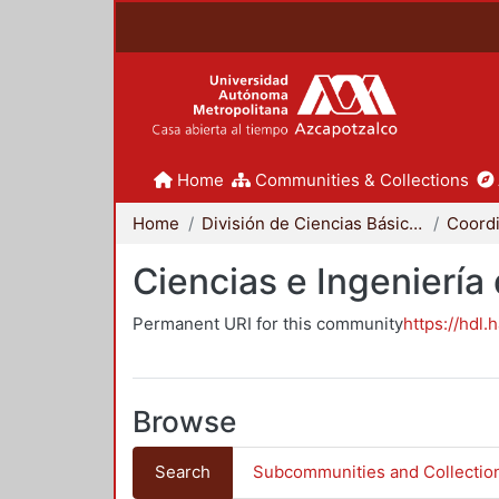
Home
Communities & Collections
Home
División de Ciencias Básicas e Ingeniería
Ciencias e Ingeniería
Permanent URI for this community
https://hdl.
Browse
Search
Subcommunities and Collectio