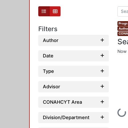
Progr
Filters
Autho
CONAH
Se
Author
Now 
Date
Type
Advisor
CONAHCYT Area
Loading...
Division/Department